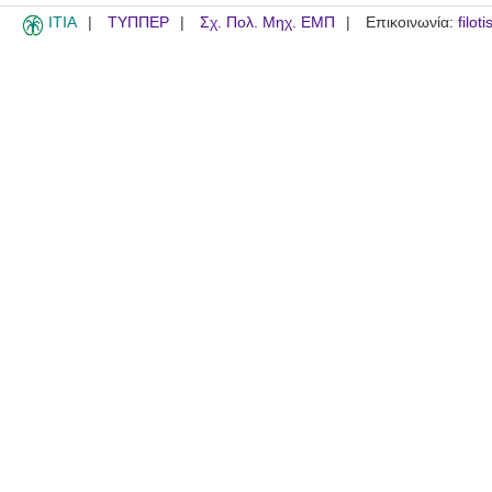
ITIA
ΤΥΠΠΕΡ
Σχ. Πολ. Μηχ. ΕΜΠ
Επικοινωνία:
filot