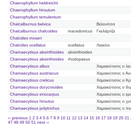
Chaerophyllum heldreichii
Chaerophyllum hirsutum
Chaerophyllum temulentum
Chalcalburnus belvica
Βελονίτσα
Chalcalburnus chalcoides
macedonicus
Γκελάρτζα
Chalcides moseri
Chalcides ocellatus
ocellatus
Λιακόνι
Chamaecytisus absinthioides
absinthioides
Chamaecytisus absinthioides
rhodopaeus
Chamaecytisus albus
Χαμαικύτισος ο λε
Chamaecytisus austriacus
Χαμαικύτισος ο Αυ
Chamaecytisus creticus
Χαμαικύτισος ο Κρ
Chamaecytisus dorycnioides
Χαμαικύτισος ο δο
Chamaecytisus eriocarpus
Χαμαικύτισος ο ερ
Chamaecytisus hirsutus
Χαμαικύτισος ο χ
Chamaecytisus polytrichus
Χαμαικύτισος ο πο
‹‹ previous
1
2
3
4
5
6
7
8
9
10
11
12
13
14
15
16
17
18
19
20
21
47
48
49
50
51
next ››