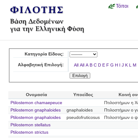
Τόποι
Κατηγορία Είδους:
Αλφαβητική Επιλογή:
All
All
A
B
C
D
E
F
G
H
I
J
K
L
M
Ονομασία
Υποείδος
Κοινή ο
Ptilostemon chamaepeuce
Πτιλοστήμων η Χ
Ptilostemon gnaphaloides
gnaphaloides
Πτιλοστήμων ο γ
Ptilostemon gnaphaloides
pseudofruticosus
Πτιλοστήμων ο 
Ptilostemon stellatus
Ptilostemon strictus