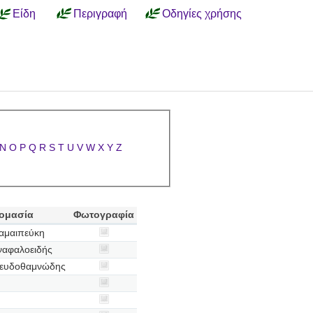
Είδη
Περιγραφή
Οδηγίες χρήσης
N
O
P
Q
R
S
T
U
V
W
X
Y
Z
νομασία
Φωτογραφία
αμαιπεύκη
ναφαλοειδής
ψευδοθαμνώδης