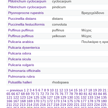
Ptilotrichum cyclocarpum
cyclocarpum
Ptilotrichum cyclocarpum
pindicum
Ptyonoprocne rupestris
Βραχοχελίδονο
Puccinellia distans
distans
Puccinellia festuciformis
convoluta
Puffinus puffinus
puffinus
Μύχος
Puffinus puffinus
yelkouan
Μύχος
Pulicaria arabica
Πουλικάρια η αρα
Pulicaria dysenterica
Pulicaria odora
Pulicaria sicula
Pulicaria vulgaris
Pulmonaria officinalis
Pulmonaria rubra
Pulsatilla halleri
rhodopaea
‹‹ previous
1
2
3
4
5
6
7
8
9
10
11
12
13
14
15
16
17
18
19
20
21
65
66
67
68
69
70
71
72
73
74
75
76
77
78
79
80
81
82
83
84
85
121
122
123
124
125
126
127
128
129
130
131
132
133
134
135
166
167
168
169
170
171
172
173
174
175
176
177
178
179
180
211
212
213
214
215
216
217
218
219
220
221
222
223
224
225