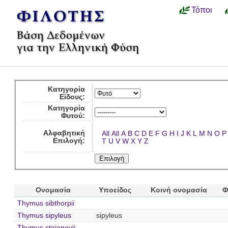
Τόποι
Κατηγορία
Είδους:
Κατηγορία
Φυτού:
Αλφαβητική
All
All
A
B
C
D
E
F
G
H
I
J
K
L
M
N
O
P
Επιλογή:
T
U
V
W
X
Y
Z
Ονομασία
Υποείδος
Κοινή ονομασία
Φ
Thymus sibthorpii
Thymus sipyleus
sipyleus
Thymus stojanovii