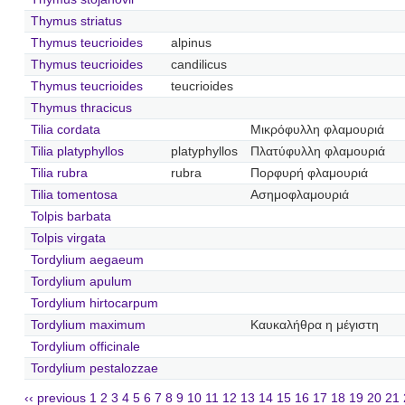
Thymus striatus
Thymus teucrioides
alpinus
Thymus teucrioides
candilicus
Thymus teucrioides
teucrioides
Thymus thracicus
Tilia cordata
Μικρόφυλλη φλαμουριά
Tilia platyphyllos
platyphyllos
Πλατύφυλλη φλαμουριά
Tilia rubra
rubra
Πορφυρή φλαμουριά
Tilia tomentosa
Ασημοφλαμουριά
Tolpis barbata
Tolpis virgata
Tordylium aegaeum
Tordylium apulum
Tordylium hirtocarpum
Tordylium maximum
Καυκαλήθρα η μέγιστη
Tordylium officinale
Tordylium pestalozzae
‹‹ previous
1
2
3
4
5
6
7
8
9
10
11
12
13
14
15
16
17
18
19
20
21