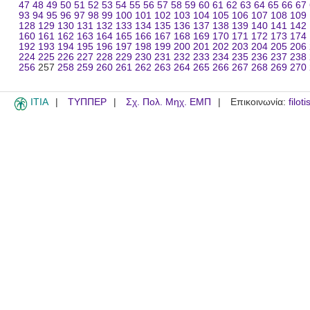
47
48
49
50
51
52
53
54
55
56
57
58
59
60
61
62
63
64
65
66
67
93
94
95
96
97
98
99
100
101
102
103
104
105
106
107
108
109
128
129
130
131
132
133
134
135
136
137
138
139
140
141
142
160
161
162
163
164
165
166
167
168
169
170
171
172
173
174
192
193
194
195
196
197
198
199
200
201
202
203
204
205
206
224
225
226
227
228
229
230
231
232
233
234
235
236
237
238
256
257
258
259
260
261
262
263
264
265
266
267
268
269
270
ITIA
ΤΥΠΠΕΡ
Σχ. Πολ. Μηχ. ΕΜΠ
Επικοινωνία:
filot