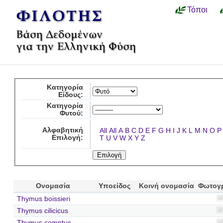
Τόποι
Κατηγορία
Είδους:
Κατηγορία
Φυτού:
Αλφαβητική
All
All
A
B
C
D
E
F
G
H
I
J
K
L
M
N
O
P
Επιλογή:
T
U
V
W
X
Y
Z
Ονομασία
Υποείδος
Κοινή ονομασία
Φωτογ
Thymus boissieri
Thymus cilicicus
Thymus comptus