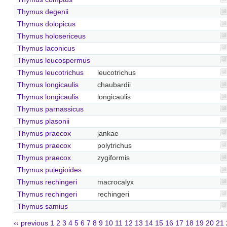
Thymus degenii
Thymus dolopicus
Thymus holosericeus
Thymus laconicus
Thymus leucospermus
Thymus leucotrichus
leucotrichus
Thymus longicaulis
chaubardii
Thymus longicaulis
longicaulis
Thymus parnassicus
Thymus plasonii
Thymus praecox
jankae
Thymus praecox
polytrichus
Thymus praecox
zygiformis
Thymus pulegioides
Thymus rechingeri
macrocalyx
Thymus rechingeri
rechingeri
Thymus samius
‹‹ previous
1
2
3
4
5
6
7
8
9
10
11
12
13
14
15
16
17
18
19
20
21