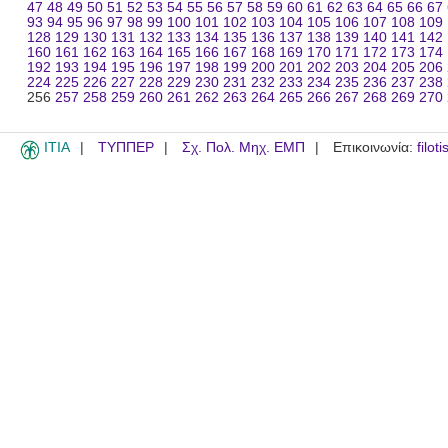
47
48
49
50
51
52
53
54
55
56
57
58
59
60
61
62
63
64
65
66
67
93
94
95
96
97
98
99
100
101
102
103
104
105
106
107
108
109
128
129
130
131
132
133
134
135
136
137
138
139
140
141
142
160
161
162
163
164
165
166
167
168
169
170
171
172
173
174
192
193
194
195
196
197
198
199
200
201
202
203
204
205
206
224
225
226
227
228
229
230
231
232
233
234
235
236
237
238
256
257
258
259
260
261
262
263
264
265
266
267
268
269
270
ITIA
ΤΥΠΠΕΡ
Σχ. Πολ. Μηχ. ΕΜΠ
Επικοινωνία:
filot