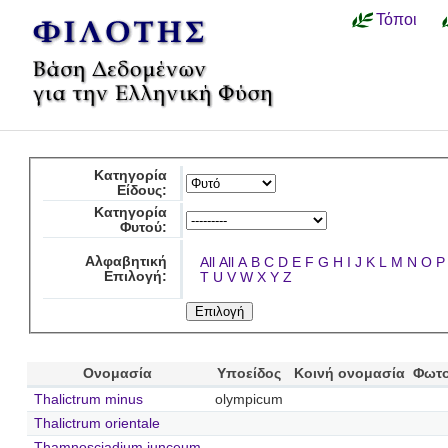
Τόποι
Κατηγορία
Είδους:
Κατηγορία
Φυτού:
Αλφαβητική
All
All
A
B
C
D
E
F
G
H
I
J
K
L
M
N
O
P
Επιλογή:
T
U
V
W
X
Y
Z
Ονομασία
Υποείδος
Κοινή ονομασία
Φωτο
Thalictrum minus
olympicum
Thalictrum orientale
Thamnosciadium junceum