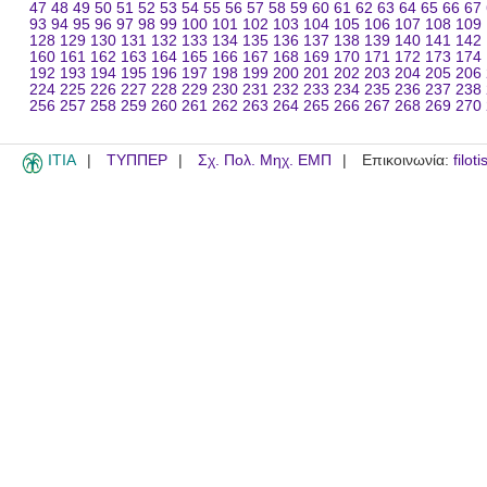
47
48
49
50
51
52
53
54
55
56
57
58
59
60
61
62
63
64
65
66
67
93
94
95
96
97
98
99
100
101
102
103
104
105
106
107
108
109
128
129
130
131
132
133
134
135
136
137
138
139
140
141
142
160
161
162
163
164
165
166
167
168
169
170
171
172
173
174
192
193
194
195
196
197
198
199
200
201
202
203
204
205
206
224
225
226
227
228
229
230
231
232
233
234
235
236
237
238
256
257
258
259
260
261
262
263
264
265
266
267
268
269
270
ITIA
ΤΥΠΠΕΡ
Σχ. Πολ. Μηχ. ΕΜΠ
Επικοινωνία:
filot