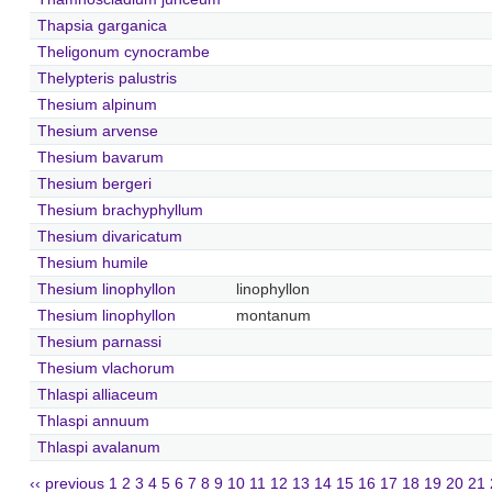
Thapsia garganica
Theligonum cynocrambe
Thelypteris palustris
Thesium alpinum
Thesium arvense
Thesium bavarum
Thesium bergeri
Thesium brachyphyllum
Thesium divaricatum
Thesium humile
Thesium linophyllon
linophyllon
Thesium linophyllon
montanum
Thesium parnassi
Thesium vlachorum
Thlaspi alliaceum
Thlaspi annuum
Thlaspi avalanum
‹‹ previous
1
2
3
4
5
6
7
8
9
10
11
12
13
14
15
16
17
18
19
20
21