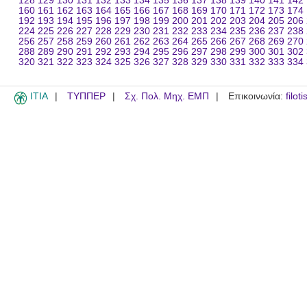
128
129
130
131
132
133
134
135
136
137
138
139
140
141
142
160
161
162
163
164
165
166
167
168
169
170
171
172
173
174
192
193
194
195
196
197
198
199
200
201
202
203
204
205
206
224
225
226
227
228
229
230
231
232
233
234
235
236
237
238
256
257
258
259
260
261
262
263
264
265
266
267
268
269
270
288
289
290
291
292
293
294
295
296
297
298
299
300
301
302
320
321
322
323
324
325
326
327
328
329
330
331
332
333
334
ITIA
ΤΥΠΠΕΡ
Σχ. Πολ. Μηχ. ΕΜΠ
Επικοινωνία:
filot