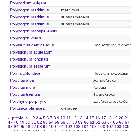
Polypodium vulgare
Polypogon maritimus
maritimus
Polypogon maritimus
subspathaceus
Polypogon maritimus
subspathaceus
Polypogon monspeliensis
Polypogon viridis
Polysarcus denticaudus
Πολύσαρκος ο οδόν
Polystichum aculeatum
Polystichum lonchitis
Polystichum setiferum
Pontia chloridice
Ποντία η χλωριδική
Populus alba
Ασημόλευκα
Populus nigra
Καβάκι
Populus tremula
Τρεμόλευκα
Porphyrio porphyrio
Σουλτανοπουλάδα
Portulaca oleracea
oleracea
‹‹ previous
1
2
3
4
5
6
7
8
9
10
11
12
13
14
15
16
17
18
19
20
21
47
48
49
50
51
52
53
54
55
56
57
58
59
60
61
62
63
64
65
66
67
93
94
95
96
97
98
99
100
101
102
103
104
105
106
107
108
109