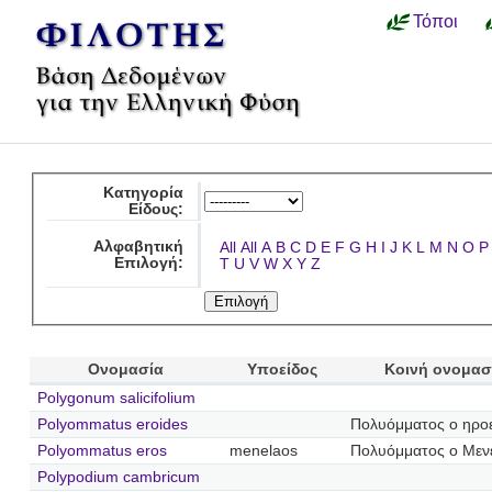
Τόποι
Κατηγορία
Είδους:
Αλφαβητική
All
All
A
B
C
D
E
F
G
H
I
J
K
L
M
N
O
P
Επιλογή:
T
U
V
W
X
Y
Z
Ονομασία
Υποείδος
Κοινή ονομασ
Polygonum salicifolium
Polyommatus eroides
Πολυόμματος ο ηρο
Polyommatus eros
menelaos
Πολυόμματος ο Μεν
Polypodium cambricum