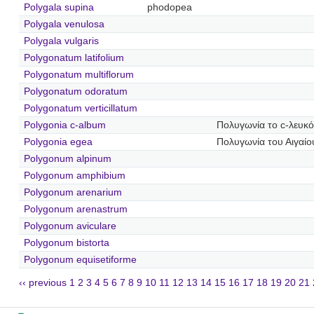
Polygala supina
phodopea
Polygala venulosa
Polygala vulgaris
Polygonatum latifolium
Polygonatum multiflorum
Polygonatum odoratum
Polygonatum verticillatum
Polygonia c-album
Πολυγωνία το c-λευκό
Polygonia egea
Πολυγωνία του Αιγαίο
Polygonum alpinum
Polygonum amphibium
Polygonum arenarium
Polygonum arenastrum
Polygonum aviculare
Polygonum bistorta
Polygonum equisetiforme
‹‹ previous
1
2
3
4
5
6
7
8
9
10
11
12
13
14
15
16
17
18
19
20
21