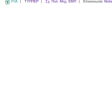
ITIA
ΤΥΠΠΕΡ
Σχ. Πολ. Μηχ. ΕΜΠ
Επικοινωνία:
filot