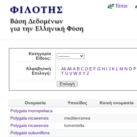
Τόποι
Κατηγορία
Είδους:
Αλφαβητική
All
All
A
B
C
D
E
F
G
H
I
J
K
L
M
N
O
P
Επιλογή:
T
U
V
W
X
Y
Z
Ονομασία
Υποείδος
Κοινή ονομασία
Polygala monspeliaca
Polygala nicaeensis
mediterranea
Polygala nicaeensis
tomentella
Polygala subuniflora