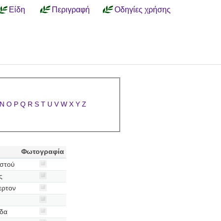
Είδη
Περιγραφή
Οδηγίες χρήσης
N
O
P
Q
R
S
T
U
V
W
X
Y
Z
Φωτογραφία
ηστού
ς
ερτον
ίδα