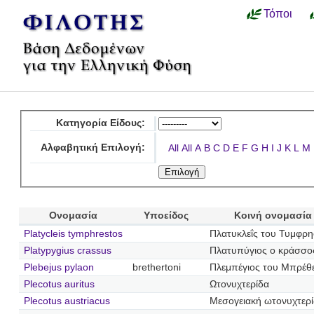
Τόποι
Κατηγορία Είδους:
Αλφαβητική Επιλογή:
All
All
A
B
C
D
E
F
G
H
I
J
K
L
M
Ονομασία
Υποείδος
Κοινή ονομασία
Platycleis tymphrestos
Πλατυκλεΐς του Τυμφρ
Platypygius crassus
Πλατυπύγιος ο κράσσο
Plebejus pylaon
brethertoni
Πλεμπέγιος του Μπρέθ
Plecotus auritus
Ωτονυχτερίδα
Plecotus austriacus
Μεσογειακή ωτονυχτερ