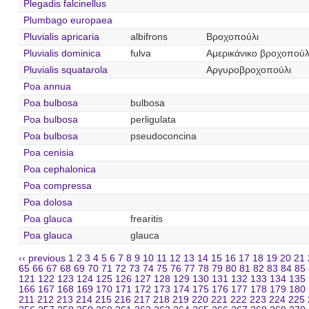
Plegadis falcinellus
Plumbago europaea
Pluvialis apricaria
albifrons
Βροχοπούλι
Pluvialis dominica
fulva
Αμερικάνικο βροχοπούλ
Pluvialis squatarola
Αργυροβροχοπούλι
Poa annua
Poa bulbosa
bulbosa
Poa bulbosa
perligulata
Poa bulbosa
pseudoconcina
Poa cenisia
Poa cephalonica
Poa compressa
Poa dolosa
Poa glauca
frearitis
Poa glauca
glauca
‹‹ previous
1
2
3
4
5
6
7
8
9
10
11
12
13
14
15
16
17
18
19
20
21
65
66
67
68
69
70
71
72
73
74
75
76
77
78
79
80
81
82
83
84
85
121
122
123
124
125
126
127
128
129
130
131
132
133
134
135
166
167
168
169
170
171
172
173
174
175
176
177
178
179
180
211
212
213
214
215
216
217
218
219
220
221
222
223
224
225