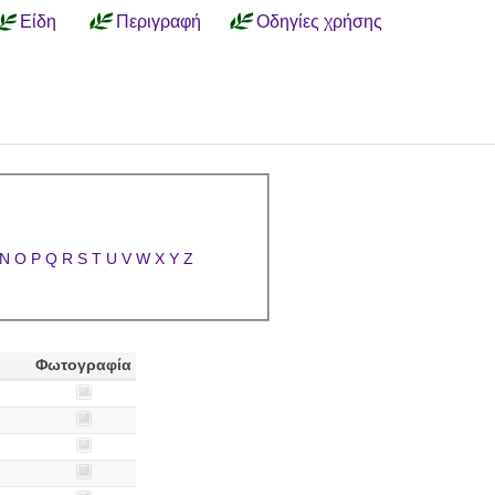
Είδη
Περιγραφή
Οδηγίες χρήσης
N
O
P
Q
R
S
T
U
V
W
X
Y
Z
Φωτογραφία