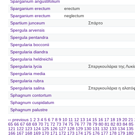
Sparganium angustifolium
Sparganium erectum
erectum
Sparganium erectum
neglectum
Spartium junceum
Σπάρτο
Spergula arvensis
Spergula pentandra
Spergularia bocconii
Spergularia diandra
Spergularia heldreichii
Spergularia lycia
Σπεργκουλάρια της Λυκί
Spergularia media
Spergularia rubra
Spergularia salina
Σπεργκουλάρια η αλατόφ
Sphagnum contortum
Sphagnum cuspidatum
Sphagnum palustre
‹‹ previous
1
2
3
4
5
6
7
8
9
10
11
12
13
14
15
16
17
18
19
20
21
65
66
67
68
69
70
71
72
73
74
75
76
77
78
79
80
81
82
83
84
85
121
122
123
124
125
126
127
128
129
130
131
132
133
134
135
166
167
168
169
170
171
172
173
174
175
176
177
178
179
180