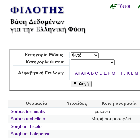
Τόποι
Κατηγορία Είδους:
Κατηγορία Φυτού:
Αλφαβητική Επιλογή:
All
All
A
B
C
D
E
F
G
H
I
J
K
L
M
Ονομασία
Υποείδος
Κοινή ονομασία
Sorbus torminalis
Πρακανιά
Sorbus umbellata
Μικρή ασημοσορδιά
Sorghum bicolor
Sorghum halepense