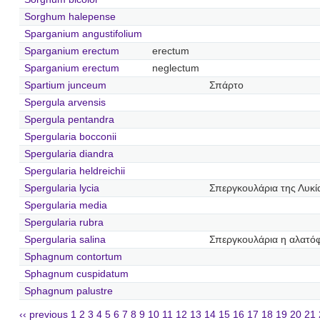
Sorghum halepense
Sparganium angustifolium
Sparganium erectum
erectum
Sparganium erectum
neglectum
Spartium junceum
Σπάρτο
Spergula arvensis
Spergula pentandra
Spergularia bocconii
Spergularia diandra
Spergularia heldreichii
Spergularia lycia
Σπεργκουλάρια της Λυκί
Spergularia media
Spergularia rubra
Spergularia salina
Σπεργκουλάρια η αλατόφ
Sphagnum contortum
Sphagnum cuspidatum
Sphagnum palustre
‹‹ previous
1
2
3
4
5
6
7
8
9
10
11
12
13
14
15
16
17
18
19
20
21