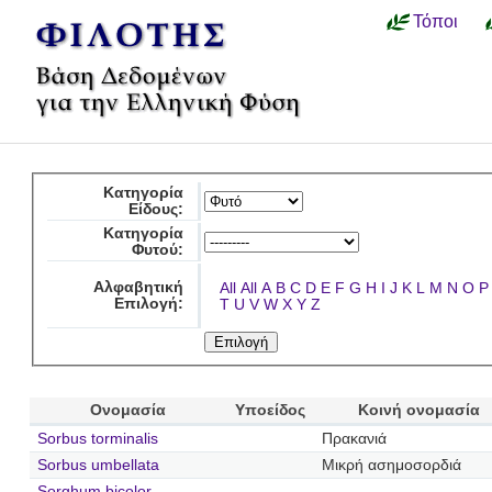
Τόποι
Κατηγορία
Είδους:
Κατηγορία
Φυτού:
Αλφαβητική
All
All
A
B
C
D
E
F
G
H
I
J
K
L
M
N
O
P
Επιλογή:
T
U
V
W
X
Y
Z
Ονομασία
Υποείδος
Κοινή ονομασία
Sorbus torminalis
Πρακανιά
Sorbus umbellata
Μικρή ασημοσορδιά
Sorghum bicolor