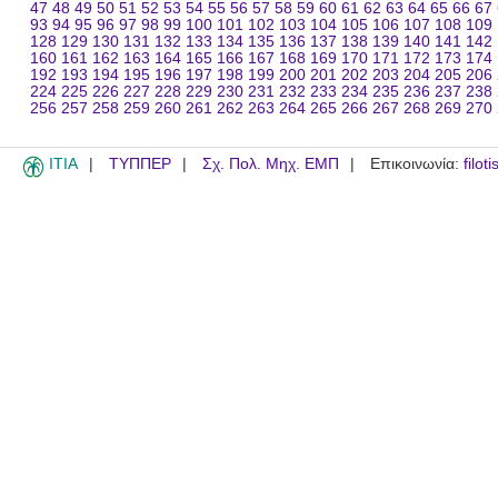
47
48
49
50
51
52
53
54
55
56
57
58
59
60
61
62
63
64
65
66
67
93
94
95
96
97
98
99
100
101
102
103
104
105
106
107
108
109
128
129
130
131
132
133
134
135
136
137
138
139
140
141
142
160
161
162
163
164
165
166
167
168
169
170
171
172
173
174
192
193
194
195
196
197
198
199
200
201
202
203
204
205
206
224
225
226
227
228
229
230
231
232
233
234
235
236
237
238
256
257
258
259
260
261
262
263
264
265
266
267
268
269
270
ITIA
ΤΥΠΠΕΡ
Σχ. Πολ. Μηχ. ΕΜΠ
Επικοινωνία:
filot