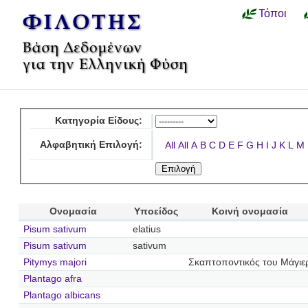
Τόποι
Κατηγορία Είδους:
Αλφαβητική Επιλογή:
All
All
A
B
C
D
E
F
G
H
I
J
K
L
M
Ονομασία
Υποείδος
Κοινή ονομασία
Pisum sativum
elatius
Pisum sativum
sativum
Pitymys majori
Σκαπτοποντικός του Μάγιε
Plantago afra
Plantago albicans