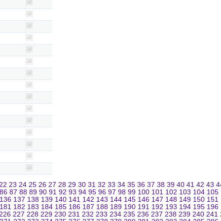
22
23
24
25
26
27
28
29
30
31
32
33
34
35
36
37
38
39
40
41
42
43
4
86
87
88
89
90
91
92
93
94
95
96
97
98
99
100
101
102
103
104
105
136
137
138
139
140
141
142
143
144
145
146
147
148
149
150
151
181
182
183
184
185
186
187
188
189
190
191
192
193
194
195
196
226
227
228
229
230
231
232
233
234
235
236
237
238
239
240
241