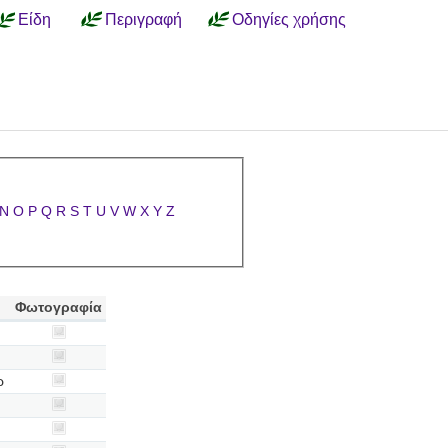
Είδη
Περιγραφή
Οδηγίες χρήσης
N
O
P
Q
R
S
T
U
V
W
X
Y
Z
Φωτογραφία
ρ