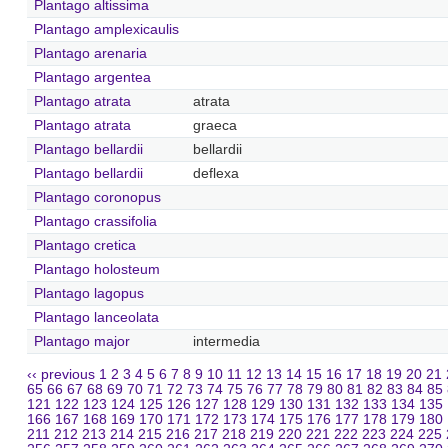
Plantago altissima
Plantago amplexicaulis
Plantago arenaria
Plantago argentea
Plantago atrata
atrata
Plantago atrata
graeca
Plantago bellardii
bellardii
Plantago bellardii
deflexa
Plantago coronopus
Plantago crassifolia
Plantago cretica
Plantago holosteum
Plantago lagopus
Plantago lanceolata
Plantago major
intermedia
‹‹ previous
1
2
3
4
5
6
7
8
9
10
11
12
13
14
15
16
17
18
19
20
21
65
66
67
68
69
70
71
72
73
74
75
76
77
78
79
80
81
82
83
84
85
121
122
123
124
125
126
127
128
129
130
131
132
133
134
135
166
167
168
169
170
171
172
173
174
175
176
177
178
179
180
211
212
213
214
215
216
217
218
219
220
221
222
223
224
225