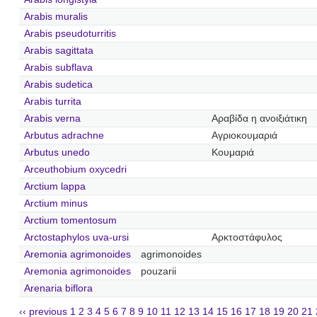
Arabis muralis
Arabis pseudoturritis
Arabis sagittata
Arabis subflava
Arabis sudetica
Arabis turrita
Arabis verna
Αραβίδα η ανοιξιάτικη
Arbutus adrachne
Αγριοκουμαριά
Arbutus unedo
Κουμαριά
Arceuthobium oxycedri
Arctium lappa
Arctium minus
Arctium tomentosum
Arctostaphylos uva-ursi
Αρκτοστάφυλος
Aremonia agrimonoides
agrimonoides
Aremonia agrimonoides
pouzarii
Arenaria biflora
‹‹ previous
1
2
3
4
5
6
7
8
9
10
11
12
13
14
15
16
17
18
19
20
21