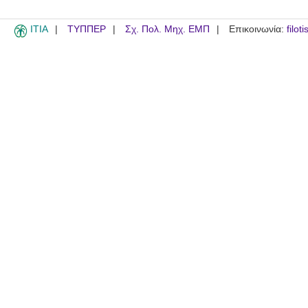
ITIA
ΤΥΠΠΕΡ
Σχ. Πολ. Μηχ. ΕΜΠ
Επικοινωνία:
filot