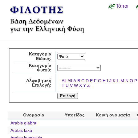
Τόποι
Κατηγορία
Είδους:
Κατηγορία
Φυτού:
Αλφαβητική
All
All
A
B
C
D
E
F
G
H
I
J
K
L
M
N
O
P
Επιλογή:
T
U
V
W
X
Y
Z
Ονομασία
Υποείδος
Κοινή ονομασία
Arabis glabra
Arabis laxa
Arabis longistyla