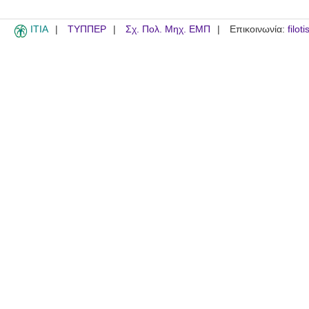
ITIA
ΤΥΠΠΕΡ
Σχ. Πολ. Μηχ. ΕΜΠ
Επικοινωνία:
filot