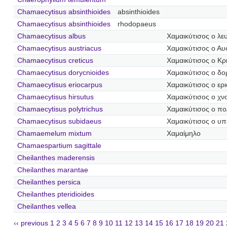
Chamaecytisus absinthioides
absinthioides
Chamaecytisus absinthioides
rhodopaeus
Chamaecytisus albus
Χαμαικύτισος ο λε
Chamaecytisus austriacus
Χαμαικύτισος ο Αυ
Chamaecytisus creticus
Χαμαικύτισος ο Κρ
Chamaecytisus dorycnioides
Χαμαικύτισος ο δο
Chamaecytisus eriocarpus
Χαμαικύτισος ο ερ
Chamaecytisus hirsutus
Χαμαικύτισος ο χ
Chamaecytisus polytrichus
Χαμαικύτισος ο πο
Chamaecytisus subidaeus
Χαμαικύτισος ο υπ
Chamaemelum mixtum
Χαμαίμηλο
Chamaespartium sagittale
Cheilanthes maderensis
Cheilanthes marantae
Cheilanthes persica
Cheilanthes pteridioides
Cheilanthes vellea
‹‹ previous
1
2
3
4
5
6
7
8
9
10
11
12
13
14
15
16
17
18
19
20
21