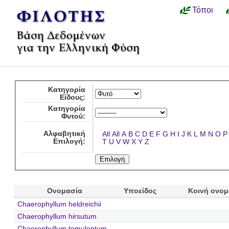
Τόποι
Κατηγορία
Είδους:
Κατηγορία
Φυτού:
Αλφαβητική
All
All
A
B
C
D
E
F
G
H
I
J
K
L
M
N
O
P
Επιλογή:
T
U
V
W
X
Y
Z
Ονομασία
Υποείδος
Κοινή ονομ
Chaerophyllum heldreichii
Chaerophyllum hirsutum
Chaerophyllum temulentum