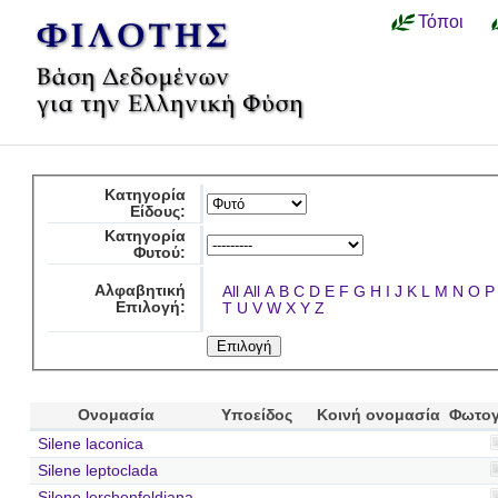
Τόποι
Κατηγορία
Είδους:
Κατηγορία
Φυτού:
Αλφαβητική
All
All
A
B
C
D
E
F
G
H
I
J
K
L
M
N
O
P
Επιλογή:
T
U
V
W
X
Y
Z
Ονομασία
Υποείδος
Κοινή ονομασία
Φωτογ
Silene laconica
Silene leptoclada
Silene lerchenfeldiana