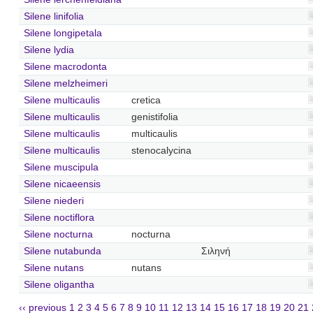
Silene linifolia
Silene longipetala
Silene lydia
Silene macrodonta
Silene melzheimeri
Silene multicaulis
cretica
Silene multicaulis
genistifolia
Silene multicaulis
multicaulis
Silene multicaulis
stenocalycina
Silene muscipula
Silene nicaeensis
Silene niederi
Silene noctiflora
Silene nocturna
nocturna
Silene nutabunda
Σιληνή
Silene nutans
nutans
Silene oligantha
‹‹ previous
1
2
3
4
5
6
7
8
9
10
11
12
13
14
15
16
17
18
19
20
21