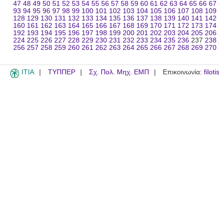
47
48
49
50
51
52
53
54
55
56
57
58
59
60
61
62
63
64
65
66
67
93
94
95
96
97
98
99
100
101
102
103
104
105
106
107
108
109
128
129
130
131
132
133
134
135
136
137
138
139
140
141
142
160
161
162
163
164
165
166
167
168
169
170
171
172
173
174
192
193
194
195
196
197
198
199
200
201
202
203
204
205
206
224
225
226
227
228
229
230
231
232
233
234
235
236
237
238
256
257
258
259
260
261
262
263
264
265
266
267
268
269
270
ITIA
ΤΥΠΠΕΡ
Σχ. Πολ. Μηχ. ΕΜΠ
Επικοινωνία:
filot