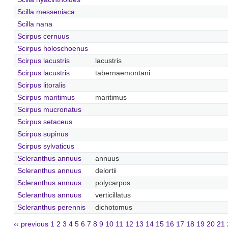
Scilla messeniaca
Scilla nana
Scirpus cernuus
Scirpus holoschoenus
Scirpus lacustris
lacustris
Scirpus lacustris
tabernaemontani
Scirpus litoralis
Scirpus maritimus
maritimus
Scirpus mucronatus
Scirpus setaceus
Scirpus supinus
Scirpus sylvaticus
Scleranthus annuus
annuus
Scleranthus annuus
delortii
Scleranthus annuus
polycarpos
Scleranthus annuus
verticillatus
Scleranthus perennis
dichotomus
‹‹ previous
1
2
3
4
5
6
7
8
9
10
11
12
13
14
15
16
17
18
19
20
21