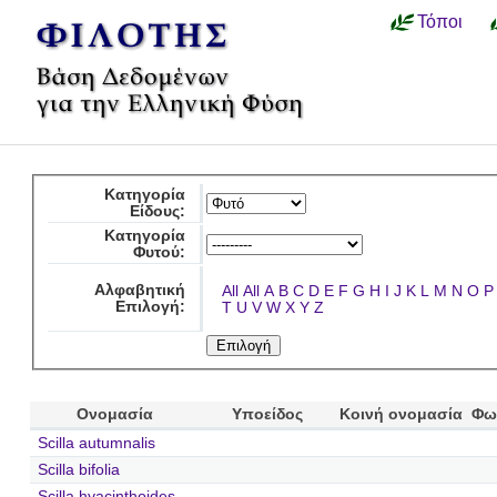
Τόποι
Κατηγορία
Είδους:
Κατηγορία
Φυτού:
Αλφαβητική
All
All
A
B
C
D
E
F
G
H
I
J
K
L
M
N
O
P
Επιλογή:
T
U
V
W
X
Y
Z
Ονομασία
Υποείδος
Κοινή ονομασία
Φω
Scilla autumnalis
Scilla bifolia
Scilla hyacinthoides