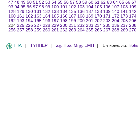
47
48
49
50
51
52
53
54
55
56
57
58
59
60
61
62
63
64
65
66
67
93
94
95
96
97
98
99
100
101
102
103
104
105
106
107
108
109
128
129
130
131
132
133
134
135
136
137
138
139
140
141
142
160
161
162
163
164
165
166
167
168
169
170
171
172
173
174
192
193
194
195
196
197
198
199
200
201
202
203
204
205
206
224
225
226
227
228
229
230
231
232
233
234
235
236
237
238
256
257
258
259
260
261
262
263
264
265
266
267
268
269
270
ITIA
ΤΥΠΠΕΡ
Σχ. Πολ. Μηχ. ΕΜΠ
Επικοινωνία:
filot