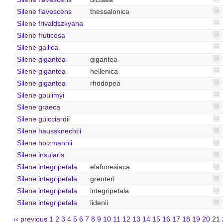
Silene flavescens
thessalonica
Silene frivaldszkyana
Silene fruticosa
Silene gallica
Silene gigantea
gigantea
Silene gigantea
hellenica
Silene gigantea
rhodopea
Silene goulimyi
Silene graeca
Silene guicciardii
Silene haussknechtii
Silene holzmannii
Silene insularis
Silene integripetala
elafonesiaca
Silene integripetala
greuteri
Silene integripetala
integripetala
Silene integripetala
lidenii
‹‹ previous
1
2
3
4
5
6
7
8
9
10
11
12
13
14
15
16
17
18
19
20
21