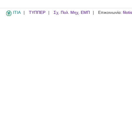
ITIA
ΤΥΠΠΕΡ
Σχ. Πολ. Μηχ. ΕΜΠ
Επικοινωνία:
filot