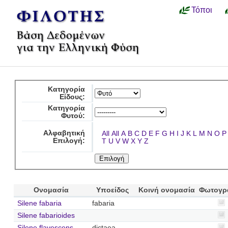
Τόποι
Κατηγορία
Είδους:
Κατηγορία
Φυτού:
Αλφαβητική
All
All
A
B
C
D
E
F
G
H
I
J
K
L
M
N
O
P
Επιλογή:
T
U
V
W
X
Y
Z
Ονομασία
Υποείδος
Κοινή ονομασία
Φωτογρ
Silene fabaria
fabaria
Silene fabarioides
Silene flavescens
dictaea