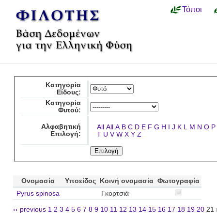
Τόποι
Κατηγορία
Είδους:
Κατηγορία
Φυτού:
Αλφαβητική
All
All
A
B
C
D
E
F
G
H
I
J
K
L
M
N
O
P
Επιλογή:
T
U
V
W
X
Y
Z
Ονομασία
Υποείδος
Κοινή ονομασία
Φωτογραφία
Pyrus spinosa
Γκορτσιά
‹‹ previous
1
2
3
4
5
6
7
8
9
10
11
12
13
14
15
16
17
18
19
20
21