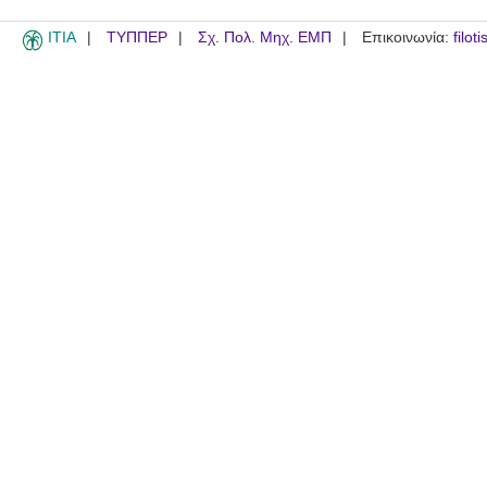
ITIA
ΤΥΠΠΕΡ
Σχ. Πολ. Μηχ. ΕΜΠ
Επικοινωνία:
filot