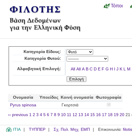
Τόποι
Κατηγορία Είδους:
Κατηγορία Φυτού:
Αλφαβητική Επιλογή:
All
All
A
B
C
D
E
F
G
H
I
J
K
L
M
Ονομασία
Υποείδος
Κοινή ονομασία
Φωτογραφία
Pyrus spinosa
Γκορτσιά
‹‹ previous
1
2
3
4
5
6
7
8
9
10
11
12
13
14
15
16
17
18
19
20
21
ITIA
ΤΥΠΠΕΡ
Σχ. Πολ. Μηχ. ΕΜΠ
Επικοινωνία:
filot