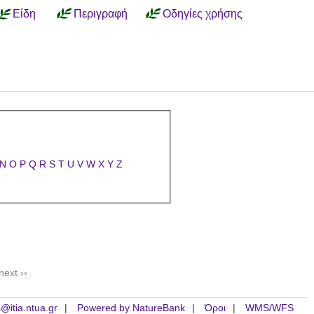
Είδη
Περιγραφή
Οδηγίες χρήσης
N
O
P
Q
R
S
T
U
V
W
X
Y
Z
next ››
is@itia.ntua.gr
Powered by NatureBank
Όροι
WMS/WFS