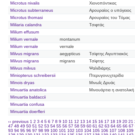
Microtus nivalis
Χιονοπόντικας
Microtus subterraneus
Αρουραίος ο υπόγειος
Microtus thomasi
Αρουραίος του Τόμας
Miliaria calandra
Τσιφτάς
Milium effusum
Milium vernale
montanum
Milium vernale
vernale
Milvus migrans
aegypticus
Τσίφτης Αιγυπτιακός
Milvus migrans
migrans
Τσίφτης
Milvus milvus
Ψαλιδιάρης
Miniopterus schreibersii
Πτερυγονυχτερίδα
Minois dryas
Μινωΐς Δρυάς
Minuartia anatolica
Μινουάρτια η ανατολική
Minuartia baldaccii
Minuartia confusa
Minuartia doerfleri
‹‹ previous
1
2
3
4
5
6
7
8
9
10
11
12
13
14
15
16
17
18
19
20
21
47
48
49
50
51
52
53
54
55
56
57
58
59
60
61
62
63
64
65
66
67
93
94
95
96
97
98
99
100
101
102
103
104
105
106
107
108
109