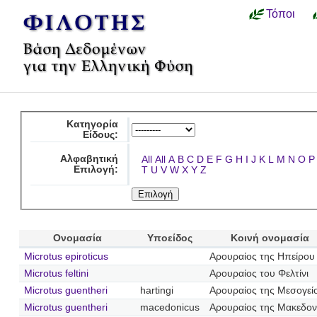
Τόποι
Κατηγορία
Είδους:
Αλφαβητική
All
All
A
B
C
D
E
F
G
H
I
J
K
L
M
N
O
P
Επιλογή:
T
U
V
W
X
Y
Z
Ονομασία
Υποείδος
Κοινή ονομασία
Microtus epiroticus
Αρουραίος της Ηπείρου
Microtus feltini
Αρουραίος του Φελτίνι
Microtus guentheri
hartingi
Αρουραίος της Μεσογεί
Microtus guentheri
macedonicus
Αρουραίος της Μακεδον