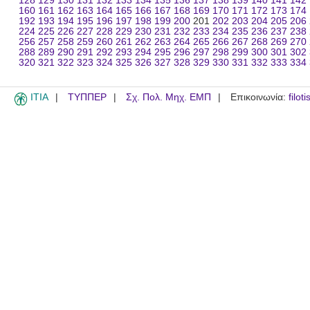
128
129
130
131
132
133
134
135
136
137
138
139
140
141
142
160
161
162
163
164
165
166
167
168
169
170
171
172
173
174
192
193
194
195
196
197
198
199
200
201
202
203
204
205
206
224
225
226
227
228
229
230
231
232
233
234
235
236
237
238
256
257
258
259
260
261
262
263
264
265
266
267
268
269
270
288
289
290
291
292
293
294
295
296
297
298
299
300
301
302
320
321
322
323
324
325
326
327
328
329
330
331
332
333
334
ITIA
ΤΥΠΠΕΡ
Σχ. Πολ. Μηχ. ΕΜΠ
Επικοινωνία:
filot