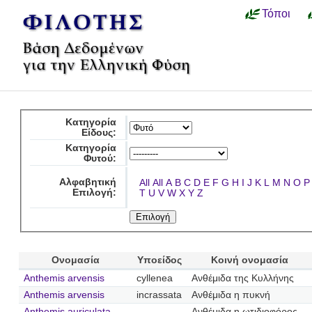
Τόποι
Κατηγορία
Είδους:
Κατηγορία
Φυτού:
Αλφαβητική
All
All
A
B
C
D
E
F
G
H
I
J
K
L
M
N
O
P
Επιλογή:
T
U
V
W
X
Y
Z
Ονομασία
Υποείδος
Κοινή ονομασία
Anthemis arvensis
cyllenea
Ανθέμιδα της Κυλλήνης
Anthemis arvensis
incrassata
Ανθέμιδα η πυκνή
Anthemis auriculata
Ανθέμιδα η ωτιδιοφόρος