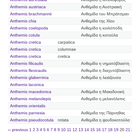
Anthemis austriaca
Ανθέμιδα η Αυστριακή
Anthemis brachmannii
Ανθεμίδα του Μπράτσμαν
Anthemis chia
Ανθεμίδα της Χίου
Anthemis coelopoda
Ανθεμίδα η κοιλόποδη
Anthemis cotula
Ανθεμίδα η κοτούλα
Anthemis cretica
carpatica
Anthemis cretica
columnae
Anthemis cretica
cretica
Anthemis filicaulis
Ανθεμίδα η νηματόβλαστη
Anthemis flexicaulis
Ανθεμίδα η διαχυτόβλαστη
Anthemis glaberrima
Ανθεμίδα η λειάζουσα
Anthemis laconica
Anthemis macedonica
Ανθέμιδα η Μακεδονική
Anthemis melanolepis
Ανθεμίδα η μελανόλεπις
Anthemis orientalis
Anthemis parnesia
Ανθέμιδα της Πάρνηθας
Anthemis pseudocotula
rotata
Ανθεμίδα η ψευδοκοτούλα
‹‹ previous
1
2
3
4
5
6
7
8
9
10
11
12
13
14
15
16
17
18
19
20
21