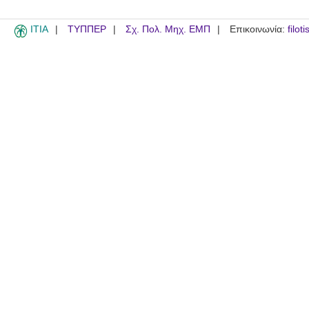
ITIA
ΤΥΠΠΕΡ
Σχ. Πολ. Μηχ. ΕΜΠ
Επικοινωνία:
filot