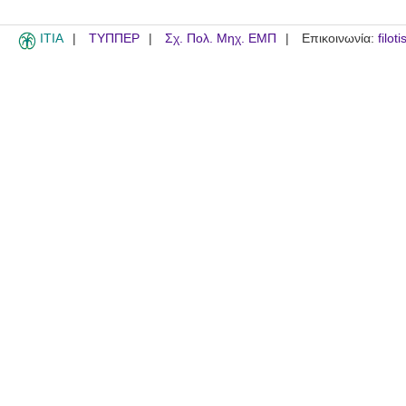
ITIA
ΤΥΠΠΕΡ
Σχ. Πολ. Μηχ. ΕΜΠ
Επικοινωνία:
filot