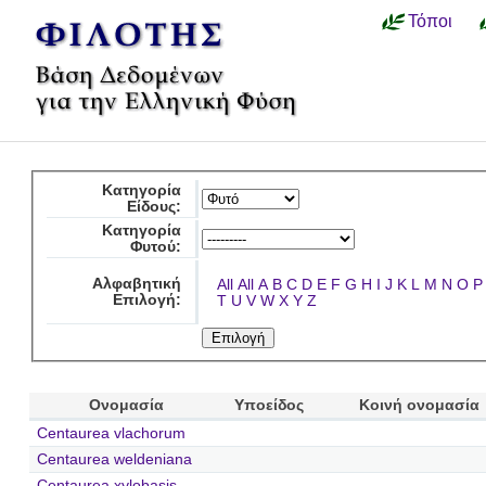
Τόποι
Κατηγορία
Είδους:
Κατηγορία
Φυτού:
Αλφαβητική
All
All
A
B
C
D
E
F
G
H
I
J
K
L
M
N
O
P
Επιλογή:
T
U
V
W
X
Y
Z
Ονομασία
Υποείδος
Κοινή ονομασία
Centaurea vlachorum
Centaurea weldeniana
Centaurea xylobasis