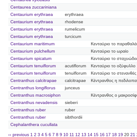
Centaurea zuccariniana
Centaurium erythraea
erythraea
Centaurium erythraea
rhodense
Centaurium erythraea
rumelicum
Centaurium erythraea
turcicum
Centaurium maritimum
Κενταύριο το παραθαλά
Centaurium pulchellum
Κενταύριο το ωραίο
Centaurium spicatum
Κενταύριο το σταχυώδε
Centaurium tenuiflorum
acutiflorum
Κενταύριο το οξύφυλλο
Centaurium tenuiflorum
tenuiflorum
Κενταύριο το στενανθές
Centranthus calcitrapae
calcitrapae
Κέντρανθος η πεδιλοπα
Centranthus longiflorus
junceus
Centranthus macrosiphon
Κέντρανθος ο μακροσί
Centranthus nevadensis
sieberi
Centranthus ruber
ruber
Centranthus ruber
sibthordii
Cephalanthera cucullata
‹‹ previous
1
2
3
4
5
6
7
8
9
10
11
12
13
14
15
16
17
18
19
20
21