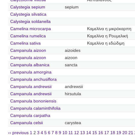
Calystegia sepium
sepium
Calystegia silvatica
Calystegia soldanella
Camelina microcarpa
Καμελίνα η μικρόκαρπη
Camelina rumelica
Καμελίνα η Ρουμελική
Camelina sativa
Καμελίνα η εδώδιμη
Campanula aizoon
aizoides
Campanula aizoon
aizoon
Campanula albanica
sancta
Campanula amorgina
Campanula anchusiflora
Campanula andrewsii
andrewsii
Campanula andrewsii
hirsutula
Campanula bononiensis
Campanula calaminthifolia
Campanula carpatha
Campanula celsii
carystea
‹‹ previous
1
2
3
4
5
6
7
8
9
10
11
12
13
14
15
16
17
18
19
20
21