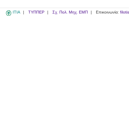
ITIA
ΤΥΠΠΕΡ
Σχ. Πολ. Μηχ. ΕΜΠ
Επικοινωνία:
filot