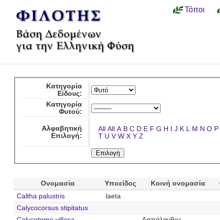
Τόποι
Κατηγορία
Είδους:
Κατηγορία
Φυτού:
Αλφαβητική
All
All
A
B
C
D
E
F
G
H
I
J
K
L
M
N
O
P
Επιλογή:
T
U
V
W
X
Y
Z
Ονομασία
Υποείδος
Κοινή ονομασία
Caltha palustris
laeta
Calycocorsus stipitatus
Calycotome villosa
Ασπάλανθος