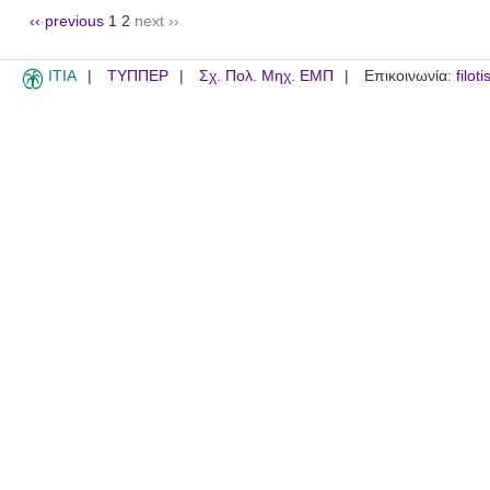
‹‹ previous
1
2
next ››
ITIA
ΤΥΠΠΕΡ
Σχ. Πολ. Μηχ. ΕΜΠ
Επικοινωνία:
filot