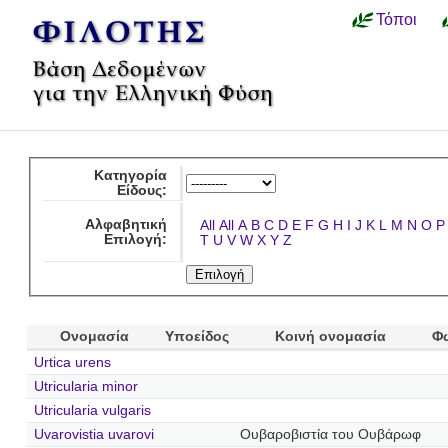
Τόποι
Κατηγορία
Είδους:
Αλφαβητική
All
All
A
B
C
D
E
F
G
H
I
J
K
L
M
N
O
P
Επιλογή:
T
U
V
W
X
Y
Z
Ονομασία
Υποείδος
Κοινή ονομασία
Φ
Urtica urens
Utricularia minor
Utricularia vulgaris
Uvarovistia uvarovi
Ουβαροβιστία του Ουβάρωφ