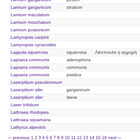
Lamium garganicum
striatum
Lamium maculatum
Lamium moschatum
Lamium purpureum
Lamyropsis carpinii
Lamyropsis cynaroides
Lappula squarrosa
squarrosa
Λάππουλα η αιχμηρή
Lapsana communis
adenophora
Lapsana communis
communis
Lapsana communis
pisidica
Laserpitium pseudomeum
Laserpitium siler
garganicum
Laserpitium siler
laeve
Laser trilobum
Lathraea rhodopea
Lathraea squamaria
Lathyrus alpestris
‹‹ previous
1
2
3
4
5
6
7
8
9
10
11
12
13
14
15
16
next ››