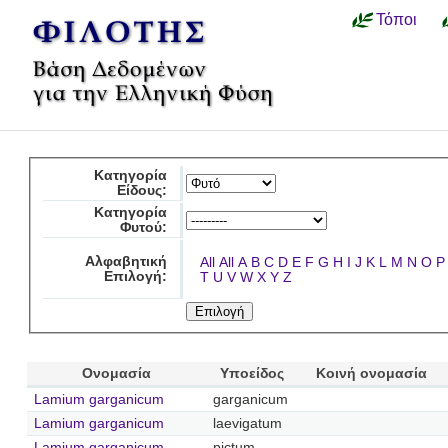
Τόποι
Κατηγορία
Είδους:
Κατηγορία
Φυτού:
Αλφαβητική
All
All
A
B
C
D
E
F
G
H
I
J
K
L
M
N
O
P
Επιλογή:
T
U
V
W
X
Y
Z
Ονομασία
Υποείδος
Κοινή ονομασία
Lamium garganicum
garganicum
Lamium garganicum
laevigatum
Lamium garganicum
pictum