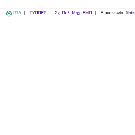
ITIA
ΤΥΠΠΕΡ
Σχ. Πολ. Μηχ. ΕΜΠ
Επικοινωνία:
filot