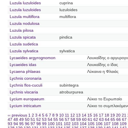
Luzula luzuloides
cuprina
Luzula luzuloides
luzuloides
Luzula multiflora
multiflora
Luzula nodulosa
Luzula pilosa
Luzula spicata
pindica
Luzula sudetica
Luzula sylvatica
sylvatica
Lycaeides argyrognomon
Λουκαΐδης ο αργυρογ
Lycaeides idas
Λουκαΐδης ο ίδας
Lycaena phlaeas
Λύκαινα η Φλαιάς
Lychnis coronaria
Lychnis flos-cuculi
subintegra
Lychnis viscaria
atroburpurea
Lycium europaeum
Λύκιο το Ευρωπαίο
Lycium intricatum
Λύκιο το συμπλεκόμεν
‹‹ previous
1
2
3
4
5
6
7
8
9
10
11
12
13
14
15
16
17
18
19
20
21
47
48
49
50
51
52
53
54
55
56
57
58
59
60
61
62
63
64
65
66
67
93
94
95
96
97
98
99
100
101
102
103
104
105
106
107
108
109