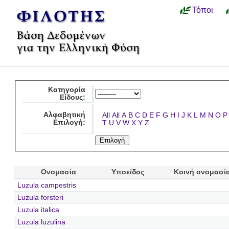
Τόποι
Κατηγορία
Είδους:
Αλφαβητική
All
All
A
B
C
D
E
F
G
H
I
J
K
L
M
N
O
P
Επιλογή:
T
U
V
W
X
Y
Z
Ονομασία
Υποείδος
Κοινή ονομασί
Luzula campestris
Luzula forsteri
Luzula italica
Luzula luzulina