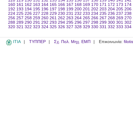
128
129
130
131
132
133
134
135
136
137
138
139
140
141
142
160
161
162
163
164
165
166
167
168
169
170
171
172
173
174
192
193
194
195
196
197
198
199
200
201
202
203
204
205
206
224
225
226
227
228
229
230
231
232
233
234
235
236
237
238
256
257
258
259
260
261
262
263
264
265
266
267
268
269
270
288
289
290
291
292
293
294
295
296
297
298
299
300
301
302
320
321
322
323
324
325
326
327
328
329
330
331
332
333
334
ITIA
ΤΥΠΠΕΡ
Σχ. Πολ. Μηχ. ΕΜΠ
Επικοινωνία:
filot