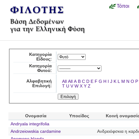
Τόποι
Κατηγορία
Είδους:
Κατηγορία
Φυτού:
Αλφαβητική
All
All
A
B
C
D
E
F
G
H
I
J
K
L
M
N
O
P
Επιλογή:
T
U
V
W
X
Y
Z
Ονομασία
Υποείδος
Κοινή ονομασί
Andryala integrifolia
Andrzeiowskia cardamine
Ανδρειόφσκια η καρδ
Anemone blanda