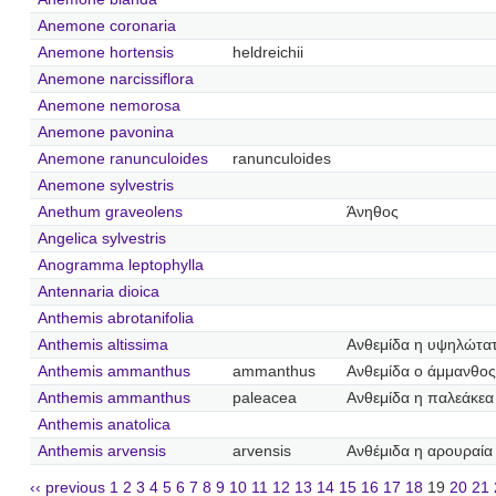
Anemone coronaria
Anemone hortensis
heldreichii
Anemone narcissiflora
Anemone nemorosa
Anemone pavonina
Anemone ranunculoides
ranunculoides
Anemone sylvestris
Anethum graveolens
Άνηθος
Angelica sylvestris
Anogramma leptophylla
Antennaria dioica
Anthemis abrotanifolia
Anthemis altissima
Ανθεμίδα η υψηλώτα
Anthemis ammanthus
ammanthus
Ανθεμίδα ο άμμανθος
Anthemis ammanthus
paleacea
Ανθεμίδα η παλεάκεα
Anthemis anatolica
Anthemis arvensis
arvensis
Ανθέμιδα η αρουραία
‹‹ previous
1
2
3
4
5
6
7
8
9
10
11
12
13
14
15
16
17
18
19
20
21