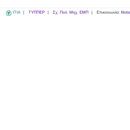
ITIA
ΤΥΠΠΕΡ
Σχ. Πολ. Μηχ. ΕΜΠ
Επικοινωνία:
filot