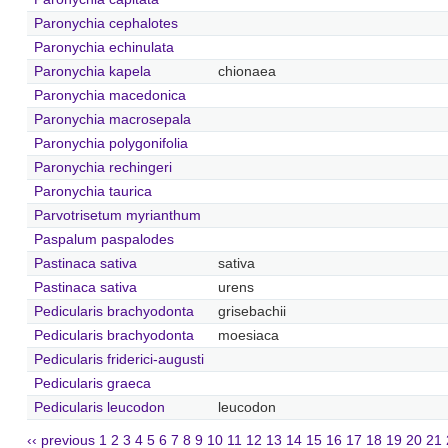
Paronychia cephalotes
Paronychia echinulata
Paronychia kapela
chionaea
Paronychia macedonica
Paronychia macrosepala
Paronychia polygonifolia
Paronychia rechingeri
Paronychia taurica
Parvotrisetum myrianthum
Paspalum paspalodes
Pastinaca sativa
sativa
Pastinaca sativa
urens
Pedicularis brachyodonta
grisebachii
Pedicularis brachyodonta
moesiaca
Pedicularis friderici-augusti
Pedicularis graeca
Pedicularis leucodon
leucodon
‹‹ previous
1
2
3
4
5
6
7
8
9
10
11
12
13
14
15
16
17
18
19
20
21