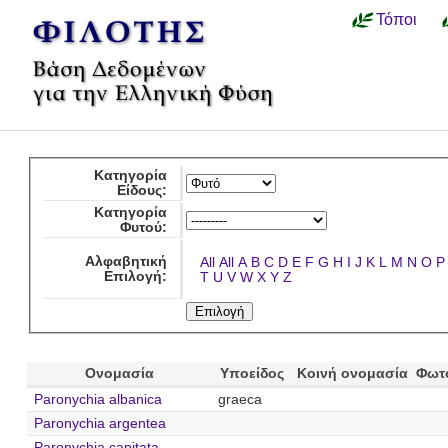
Τόποι
Κατηγορία
Είδους:
Κατηγορία
Φυτού:
Αλφαβητική
All
All
A
B
C
D
E
F
G
H
I
J
K
L
M
N
O
P
Επιλογή:
T
U
V
W
X
Y
Z
Ονομασία
Υποείδος
Κοινή ονομασία
Φωτ
Paronychia albanica
graeca
Paronychia argentea
Paronychia capitata