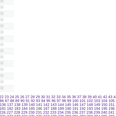
22
23
24
25
26
27
28
29
30
31
32
33
34
35
36
37
38
39
40
41
42
43
4
86
87
88
89
90
91
92
93
94
95
96
97
98
99
100
101
102
103
104
105
136
137
138
139
140
141
142
143
144
145
146
147
148
149
150
151
181
182
183
184
185
186
187
188
189
190
191
192
193
194
195
196
226
227
228
229
230
231
232
233
234
235
236
237
238
239
240
241