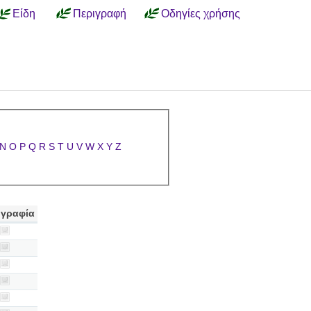
Είδη
Περιγραφή
Οδηγίες χρήσης
N
O
P
Q
R
S
T
U
V
W
X
Y
Z
γραφία