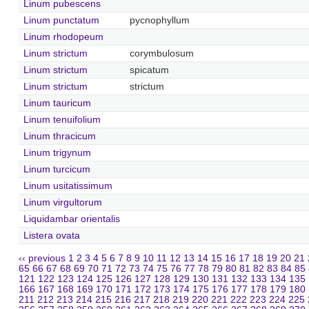
Linum pubescens
Linum punctatum
pycnophyllum
Linum rhodopeum
Linum strictum
corymbulosum
Linum strictum
spicatum
Linum strictum
strictum
Linum tauricum
Linum tenuifolium
Linum thracicum
Linum trigynum
Linum turcicum
Linum usitatissimum
Linum virgultorum
Liquidambar orientalis
Listera ovata
‹‹ previous
1
2
3
4
5
6
7
8
9
10
11
12
13
14
15
16
17
18
19
20
21
65
66
67
68
69
70
71
72
73
74
75
76
77
78
79
80
81
82
83
84
85
121
122
123
124
125
126
127
128
129
130
131
132
133
134
135
166
167
168
169
170
171
172
173
174
175
176
177
178
179
180
211
212
213
214
215
216
217
218
219
220
221
222
223
224
225