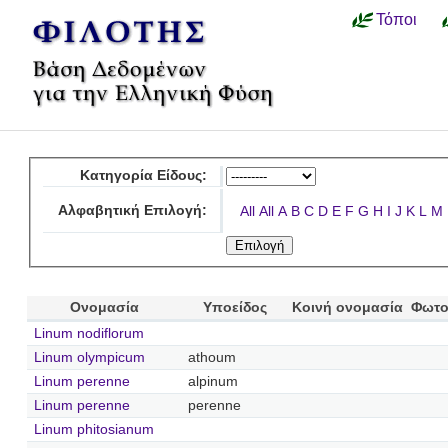
Τόποι
Κατηγορία Είδους:
Αλφαβητική Επιλογή:
All
All
A
B
C
D
E
F
G
H
I
J
K
L
M
Ονομασία
Υποείδος
Κοινή ονομασία
Φωτο
Linum nodiflorum
Linum olympicum
athoum
Linum perenne
alpinum
Linum perenne
perenne
Linum phitosianum