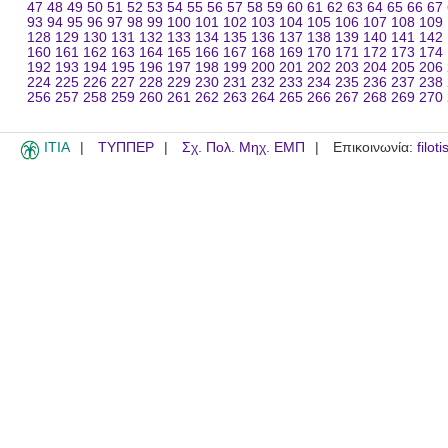
47
48
49
50
51
52
53
54
55
56
57
58
59
60
61
62
63
64
65
66
67
93
94
95
96
97
98
99
100
101
102
103
104
105
106
107
108
109
128
129
130
131
132
133
134
135
136
137
138
139
140
141
142
160
161
162
163
164
165
166
167
168
169
170
171
172
173
174
192
193
194
195
196
197
198
199
200
201
202
203
204
205
206
224
225
226
227
228
229
230
231
232
233
234
235
236
237
238
256
257
258
259
260
261
262
263
264
265
266
267
268
269
270
ITIA
ΤΥΠΠΕΡ
Σχ. Πολ. Μηχ. ΕΜΠ
Επικοινωνία:
filot