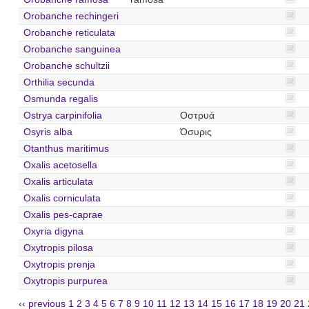
Orobanche rechingeri
Orobanche reticulata
Orobanche sanguinea
Orobanche schultzii
Orthilia secunda
Osmunda regalis
Ostrya carpinifolia
Οστρυά
Osyris alba
Όσυρις
Otanthus maritimus
Oxalis acetosella
Oxalis articulata
Oxalis corniculata
Oxalis pes-caprae
Oxyria digyna
Oxytropis pilosa
Oxytropis prenja
Oxytropis purpurea
‹‹ previous
1
2
3
4
5
6
7
8
9
10
11
12
13
14
15
16
17
18
19
20
21