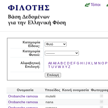
Τόποι
Κατηγορία
Είδους:
Κατηγορία
Φυτού:
Αλφαβητική
All
All
A
B
C
D
E
F
G
H
I
J
K
L
M
N
O
P
Επιλογή:
T
U
V
W
X
Y
Z
Ονομασία
Υποείδος
Κοινή ονομασία
Φωτογραφ
Orobanche ramosa
mutelii
Orobanche ramosa
nana
Orobanche ramosa
ramosa