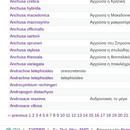
Anchusa cretica
Αγχούσα η Κρητική
Anchusa hybrida
Anchusa macedonica
Άγχουσα η Μακεδονι
Anchusa macrosyrinx
Αγχούσα η μακροσύρ
Anchusa officinalis
Anchusa sartorii
Anchusa spruneri
Αγχούσα του Σπρούν
Anchusa stylosa
Αγχούσα η στυλώδης
Anchusa thessala
Αγχούσα η θεσσαλική
Anchusa variegata
Αγχούσα η ποικιλόχ
Andrachne telephioides
oreocretensis
Andrachne telephioides
telephioides
Androcymbium rechingeri
Andropogon distachyos
Androsace maxima
Ανδροσακές το μέγα
Androsace villosa
‹‹ previous
1
2
3
4
5
6
7
8
9
10
11
12
13
14
15
16
17
18
19
20
21
ITIA
ΤΥΠΠΕΡ
Σχ. Πολ. Μηχ. ΕΜΠ
Επικοινωνία:
filot