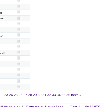
κή
ιγκα
ερ
ρωμη
22
23
24
25
26
27
28
29
30
31
32
33
34
35
36
next ››
is@itia.ntua.gr
Powered by NatureBank
Όροι
WMS/WFS