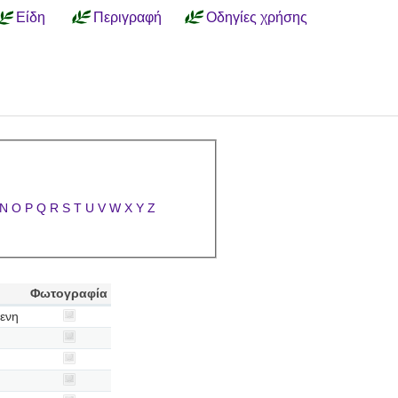
Είδη
Περιγραφή
Οδηγίες χρήσης
N
O
P
Q
R
S
T
U
V
W
X
Y
Z
Φωτογραφία
ενη