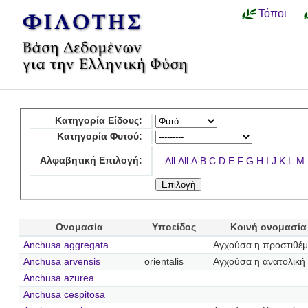
Τόποι
Κατηγορία Είδους:
Κατηγορία Φυτού:
Αλφαβητική Επιλογή:
All
All
A
B
C
D
E
F
G
H
I
J
K
L
M
Ονομασία
Υποείδος
Κοινή ονομασία
Anchusa aggregata
Αγχούσα η προστιθέμ
Anchusa arvensis
orientalis
Αγχούσα η ανατολική
Anchusa azurea
Anchusa cespitosa