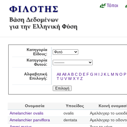
Τόποι
Κατηγορία
Είδους:
Κατηγορία
Φυτού:
Αλφαβητική
All
All
A
B
C
D
E
F
G
H
I
J
K
L
M
N
O
P
Επιλογή:
T
U
V
W
X
Y
Z
Ονομασία
Υποείδος
Κοινή ονομασ
Amelanchier ovalis
ovalis
Αμελάνχιερ το ωοειδ
Amelanchier parviflora
dentata
Αμελάνχιερ το οδον
Ammi majus
Άμμι το μέγα