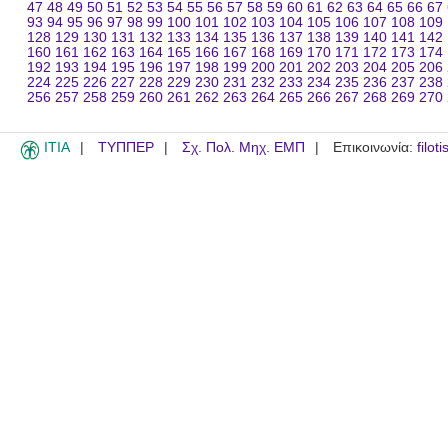
47
48
49
50
51
52
53
54
55
56
57
58
59
60
61
62
63
64
65
66
67
93
94
95
96
97
98
99
100
101
102
103
104
105
106
107
108
109
128
129
130
131
132
133
134
135
136
137
138
139
140
141
142
160
161
162
163
164
165
166
167
168
169
170
171
172
173
174
192
193
194
195
196
197
198
199
200
201
202
203
204
205
206
224
225
226
227
228
229
230
231
232
233
234
235
236
237
238
256
257
258
259
260
261
262
263
264
265
266
267
268
269
270
ITIA
ΤΥΠΠΕΡ
Σχ. Πολ. Μηχ. ΕΜΠ
Επικοινωνία:
filot