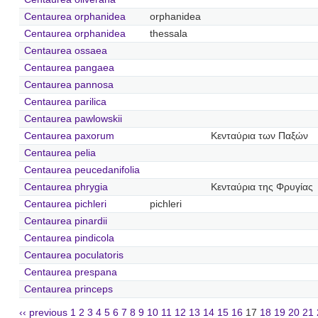
Centaurea orphanidea
orphanidea
Centaurea orphanidea
thessala
Centaurea ossaea
Centaurea pangaea
Centaurea pannosa
Centaurea parilica
Centaurea pawlowskii
Centaurea paxorum
Κενταύρια των Παξών
Centaurea pelia
Centaurea peucedanifolia
Centaurea phrygia
Κενταύρια της Φρυγίας
Centaurea pichleri
pichleri
Centaurea pinardii
Centaurea pindicola
Centaurea poculatoris
Centaurea prespana
Centaurea princeps
‹‹ previous
1
2
3
4
5
6
7
8
9
10
11
12
13
14
15
16
17
18
19
20
21