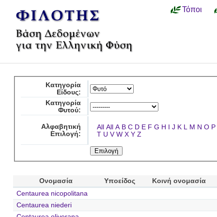
Τόποι
Κατηγορία
Είδους:
Κατηγορία
Φυτού:
Αλφαβητική
All
All
A
B
C
D
E
F
G
H
I
J
K
L
M
N
O
P
Επιλογή:
T
U
V
W
X
Y
Z
Ονομασία
Υποείδος
Κοινή ονομασία
Centaurea nicopolitana
Centaurea niederi
Centaurea oliverana