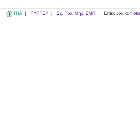
ITIA
ΤΥΠΠΕΡ
Σχ. Πολ. Μηχ. ΕΜΠ
Επικοινωνία:
filot