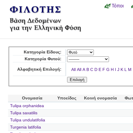
Τόποι
Κατηγορία Είδους:
Κατηγορία Φυτού:
Αλφαβητική Επιλογή:
All
All
A
B
C
D
E
F
G
H
I
J
K
L
M
Ονομασία
Υποείδος
Κοινή ονομασία
Φωτ
Tulipa orphanidea
Tulipa saxatilis
Tulipa undulatifolia
Turgenia latifolia