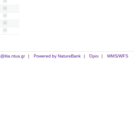
is@itia.ntua.gr
Powered by NatureBank
Όροι
WMS/WFS