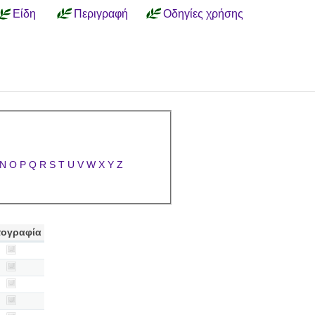
Είδη
Περιγραφή
Οδηγίες χρήσης
N
O
P
Q
R
S
T
U
V
W
X
Y
Z
ογραφία