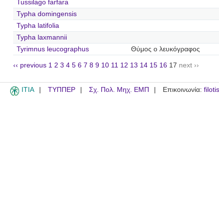
Tussilago farfara
Typha domingensis
Typha latifolia
Typha laxmannii
Tyrimnus leucographus
Θύμος ο λευκόγραφος
‹‹ previous
1
2
3
4
5
6
7
8
9
10
11
12
13
14
15
16
17
next ››
ITIA
ΤΥΠΠΕΡ
Σχ. Πολ. Μηχ. ΕΜΠ
Επικοινωνία:
filot