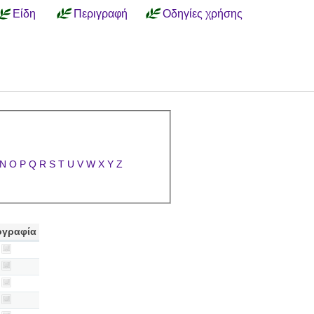
Είδη
Περιγραφή
Οδηγίες χρήσης
N
O
P
Q
R
S
T
U
V
W
X
Y
Z
γραφία