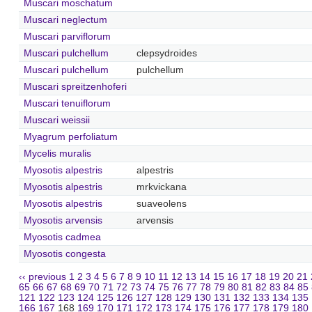
Muscari moschatum
Muscari neglectum
Muscari parviflorum
Muscari pulchellum
clepsydroides
Muscari pulchellum
pulchellum
Muscari spreitzenhoferi
Muscari tenuiflorum
Muscari weissii
Myagrum perfoliatum
Mycelis muralis
Myosotis alpestris
alpestris
Myosotis alpestris
mrkvickana
Myosotis alpestris
suaveolens
Myosotis arvensis
arvensis
Myosotis cadmea
Myosotis congesta
‹‹ previous
1
2
3
4
5
6
7
8
9
10
11
12
13
14
15
16
17
18
19
20
21
65
66
67
68
69
70
71
72
73
74
75
76
77
78
79
80
81
82
83
84
85
121
122
123
124
125
126
127
128
129
130
131
132
133
134
135
166
167
168
169
170
171
172
173
174
175
176
177
178
179
180