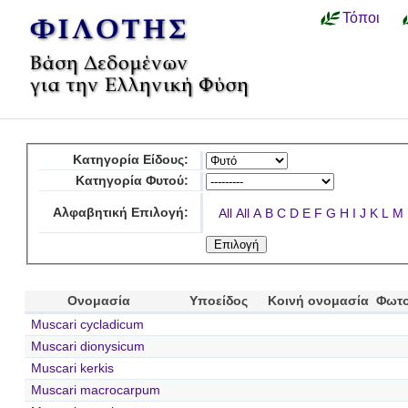
Τόποι
Κατηγορία Είδους:
Κατηγορία Φυτού:
Αλφαβητική Επιλογή:
All
All
A
B
C
D
E
F
G
H
I
J
K
L
M
Ονομασία
Υποείδος
Κοινή ονομασία
Φωτο
Muscari cycladicum
Muscari dionysicum
Muscari kerkis
Muscari macrocarpum