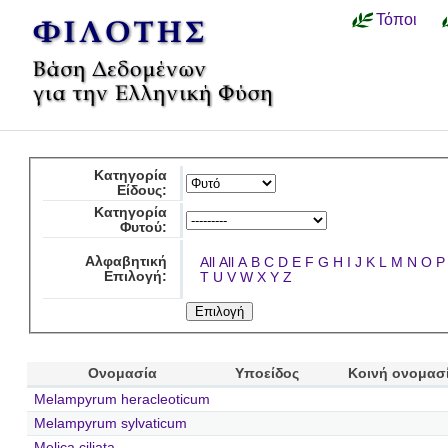
Τόποι
Κατηγορία
Είδους:
Κατηγορία
Φυτού:
Αλφαβητική
All
All
A
B
C
D
E
F
G
H
I
J
K
L
M
N
O
P
Επιλογή:
T
U
V
W
X
Y
Z
Ονομασία
Υποείδος
Κοινή ονομασ
Melampyrum heracleoticum
Melampyrum sylvaticum
Melica ciliata