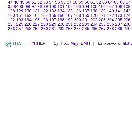
47
48
49
50
51
52
53
54
55
56
57
58
59
60
61
62
63
64
65
66
67
93
94
95
96
97
98
99
100
101
102
103
104
105
106
107
108
109
128
129
130
131
132
133
134
135
136
137
138
139
140
141
142
160
161
162
163
164
165
166
167
168
169
170
171
172
173
174
192
193
194
195
196
197
198
199
200
201
202
203
204
205
206
224
225
226
227
228
229
230
231
232
233
234
235
236
237
238
256
257
258
259
260
261
262
263
264
265
266
267
268
269
270
ITIA
ΤΥΠΠΕΡ
Σχ. Πολ. Μηχ. ΕΜΠ
Επικοινωνία:
filot