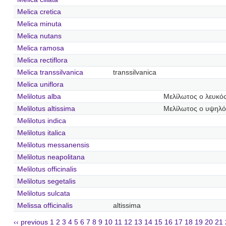
Melica cretica
Melica minuta
Melica nutans
Melica ramosa
Melica rectiflora
Melica transsilvanica
transsilvanica
Melica uniflora
Melilotus alba
Μελίλωτος ο λευκό
Melilotus altissima
Μελίλωτος ο υψηλό
Melilotus indica
Melilotus italica
Melilotus messanensis
Melilotus neapolitana
Melilotus officinalis
Melilotus segetalis
Melilotus sulcata
Melissa officinalis
altissima
‹‹ previous
1
2
3
4
5
6
7
8
9
10
11
12
13
14
15
16
17
18
19
20
21