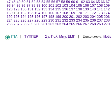
47
48
49
50
51
52
53
54
55
56
57
58
59
60
61
62
63
64
65
66
67
93
94
95
96
97
98
99
100
101
102
103
104
105
106
107
108
109
128
129
130
131
132
133
134
135
136
137
138
139
140
141
142
160
161
162
163
164
165
166
167
168
169
170
171
172
173
174
192
193
194
195
196
197
198
199
200
201
202
203
204
205
206
224
225
226
227
228
229
230
231
232
233
234
235
236
237
238
256
257
258
259
260
261
262
263
264
265
266
267
268
269
270
ITIA
ΤΥΠΠΕΡ
Σχ. Πολ. Μηχ. ΕΜΠ
Επικοινωνία:
filot