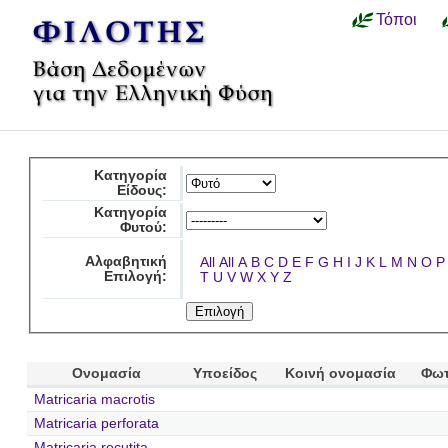
Τόποι
Κατηγορία
Είδους:
Κατηγορία
Φυτού:
Αλφαβητική
All
All
A
B
C
D
E
F
G
H
I
J
K
L
M
N
O
P
Επιλογή:
T
U
V
W
X
Y
Z
Ονομασία
Υποείδος
Κοινή ονομασία
Φωτ
Matricaria macrotis
Matricaria perforata
Matricaria recutita