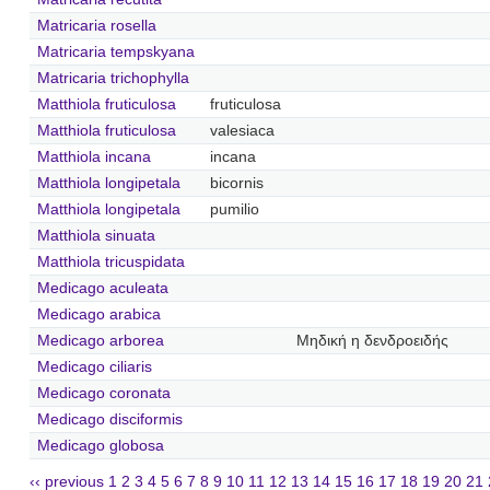
Matricaria rosella
Matricaria tempskyana
Matricaria trichophylla
Matthiola fruticulosa
fruticulosa
Matthiola fruticulosa
valesiaca
Matthiola incana
incana
Matthiola longipetala
bicornis
Matthiola longipetala
pumilio
Matthiola sinuata
Matthiola tricuspidata
Medicago aculeata
Medicago arabica
Medicago arborea
Μηδική η δενδροειδής
Medicago ciliaris
Medicago coronata
Medicago disciformis
Medicago globosa
‹‹ previous
1
2
3
4
5
6
7
8
9
10
11
12
13
14
15
16
17
18
19
20
21