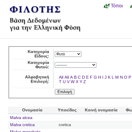
Τόποι
Κατηγορία
Είδους:
Κατηγορία
Φυτού:
Αλφαβητική
All
All
A
B
C
D
E
F
G
H
I
J
K
L
M
N
O
P
Επιλογή:
T
U
V
W
X
Y
Z
Ονομασία
Υποείδος
Κοινή ονομασία
Φω
Malva alcea
Malva cretica
cretica
Malva moschata