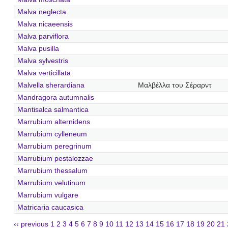
Malva neglecta
Malva nicaeensis
Malva parviflora
Malva pusilla
Malva sylvestris
Malva verticillata
Malvella sherardiana
Μαλβέλλα του Σέραρντ
Mandragora autumnalis
Mantisalca salmantica
Marrubium alternidens
Marrubium cylleneum
Marrubium peregrinum
Marrubium pestalozzae
Marrubium thessalum
Marrubium velutinum
Marrubium vulgare
Matricaria caucasica
‹‹ previous
1
2
3
4
5
6
7
8
9
10
11
12
13
14
15
16
17
18
19
20
21