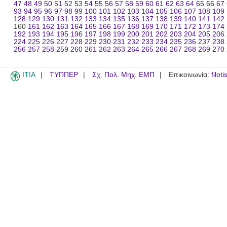
47
48
49
50
51
52
53
54
55
56
57
58
59
60
61
62
63
64
65
66
67
93
94
95
96
97
98
99
100
101
102
103
104
105
106
107
108
109
128
129
130
131
132
133
134
135
136
137
138
139
140
141
142
160
161
162
163
164
165
166
167
168
169
170
171
172
173
174
192
193
194
195
196
197
198
199
200
201
202
203
204
205
206
224
225
226
227
228
229
230
231
232
233
234
235
236
237
238
256
257
258
259
260
261
262
263
264
265
266
267
268
269
270
ITIA
ΤΥΠΠΕΡ
Σχ. Πολ. Μηχ. ΕΜΠ
Επικοινωνία:
filot