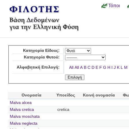
Τόποι
Κατηγορία Είδους:
Κατηγορία Φυτού:
Αλφαβητική Επιλογή:
All
All
A
B
C
D
E
F
G
H
I
J
K
L
M
Ονομασία
Υποείδος
Κοινή ονομασία
Φω
Malva alcea
Malva cretica
cretica
Malva moschata
Malva neglecta