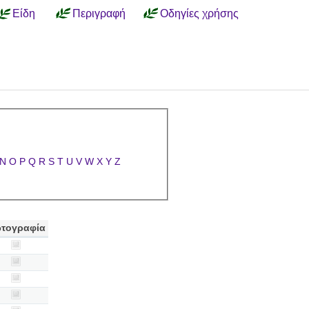
Είδη
Περιγραφή
Οδηγίες χρήσης
N
O
P
Q
R
S
T
U
V
W
X
Y
Z
τογραφία