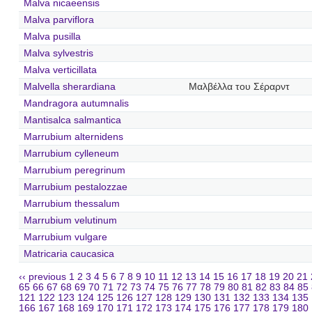
Malva nicaeensis
Malva parviflora
Malva pusilla
Malva sylvestris
Malva verticillata
Malvella sherardiana
Μαλβέλλα του Σέραρντ
Mandragora autumnalis
Mantisalca salmantica
Marrubium alternidens
Marrubium cylleneum
Marrubium peregrinum
Marrubium pestalozzae
Marrubium thessalum
Marrubium velutinum
Marrubium vulgare
Matricaria caucasica
‹‹ previous
1
2
3
4
5
6
7
8
9
10
11
12
13
14
15
16
17
18
19
20
21
65
66
67
68
69
70
71
72
73
74
75
76
77
78
79
80
81
82
83
84
85
121
122
123
124
125
126
127
128
129
130
131
132
133
134
135
166
167
168
169
170
171
172
173
174
175
176
177
178
179
180