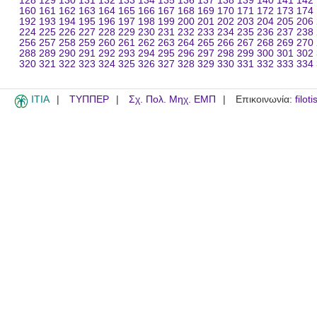
128
129
130
131
132
133
134
135
136
137
138
139
140
141
142
160
161
162
163
164
165
166
167
168
169
170
171
172
173
174
192
193
194
195
196
197
198
199
200
201
202
203
204
205
206
224
225
226
227
228
229
230
231
232
233
234
235
236
237
238
256
257
258
259
260
261
262
263
264
265
266
267
268
269
270
288
289
290
291
292
293
294
295
296
297
298
299
300
301
302
320
321
322
323
324
325
326
327
328
329
330
331
332
333
334
ITIA
ΤΥΠΠΕΡ
Σχ. Πολ. Μηχ. ΕΜΠ
Επικοινωνία:
filot