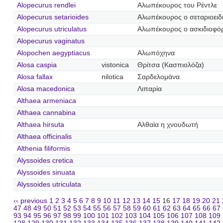
Alopecurus rendlei
Αλωπέκουρος του Ρέντλε
Alopecurus setarioides
Αλωπέκουρος ο σεταριοειδ
Alopecurus utriculatus
Αλωπέκουρος ο ασκιδιοφό
Alopecurus vaginatus
Alopochen aegyptiacus
Αλωπόχηνα
Alosa caspia
vistonica
Θρίτσα (Κασπιολόζα)
Alosa fallax
nilotica
Σαρδελομάνα
Alosa macedonica
Λιπαρία
Althaea armeniaca
Althaea cannabina
Althaea hirsuta
Αλθαία η χνουδωτή
Althaea officinalis
Althenia filiformis
Alyssoides cretica
Alyssoides sinuata
Alyssoides utriculata
‹‹ previous
1
2
3
4
5
6
7
8
9
10
11
12
13
14
15
16
17
18
19
20
21
47
48
49
50
51
52
53
54
55
56
57
58
59
60
61
62
63
64
65
66
67
93
94
95
96
97
98
99
100
101
102
103
104
105
106
107
108
109