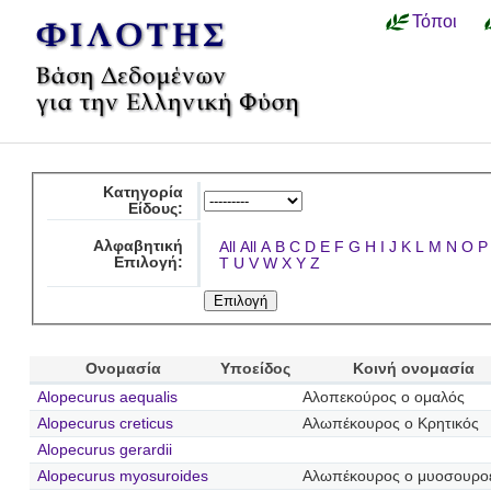
Τόποι
Κατηγορία
Είδους:
Αλφαβητική
All
All
A
B
C
D
E
F
G
H
I
J
K
L
M
N
O
P
Επιλογή:
T
U
V
W
X
Y
Z
Ονομασία
Υποείδος
Κοινή ονομασία
Alopecurus aequalis
Αλοπεκούρος ο ομαλός
Alopecurus creticus
Αλωπέκουρος ο Κρητικός
Alopecurus gerardii
Alopecurus myosuroides
Αλωπέκουρος ο μυοσουρο