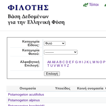
Τόποι
Κατηγορία
Είδους:
Κατηγορία
Φυτού:
Αλφαβητική
All
All
A
B
C
D
E
F
G
H
I
J
K
L
M
N
O
P
Επιλογή:
T
U
V
W
X
Y
Z
Ονομασία
Υποείδος
Κοινή ονομασία
Potamogeton acutifolius
Potamogeton alpinus
Potamogeton berchtoldii