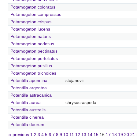
Potamogeton coloratus
Potamogeton compressus
Potamogeton crispus
Potamogeton lucens
Potamogeton natans
Potamogeton nodosus
Potamogeton pectinatus
Potamogeton perfoliatus
Potamogeton pusillus
Potamogeton trichoides
Potentilla apennina
stojanovii
Potentilla argentea
Potentilla astracanica
Potentilla aurea
chrysocraspeda
Potentilla australis
Potentilla cinerea
Potentilla deorum
‹‹ previous
1
2
3
4
5
6
7
8
9
10
11
12
13
14
15
16
17
18
19
20
21