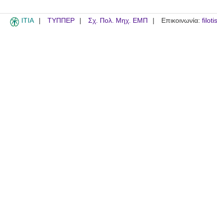
ITIA
ΤΥΠΠΕΡ
Σχ. Πολ. Μηχ. ΕΜΠ
Επικοινωνία:
filot