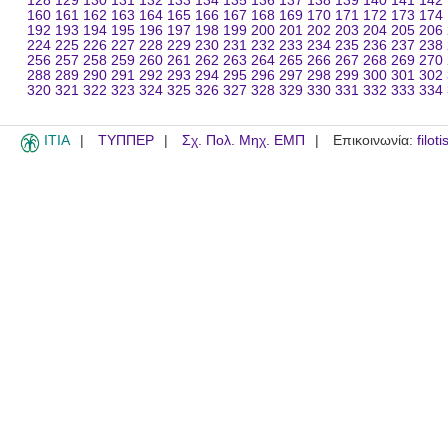
128
129
130
131
132
133
134
135
136
137
138
139
140
141
142
160
161
162
163
164
165
166
167
168
169
170
171
172
173
174
192
193
194
195
196
197
198
199
200
201
202
203
204
205
206
224
225
226
227
228
229
230
231
232
233
234
235
236
237
238
256
257
258
259
260
261
262
263
264
265
266
267
268
269
270
288
289
290
291
292
293
294
295
296
297
298
299
300
301
302
320
321
322
323
324
325
326
327
328
329
330
331
332
333
334
ITIA
ΤΥΠΠΕΡ
Σχ. Πολ. Μηχ. ΕΜΠ
Επικοινωνία:
filot