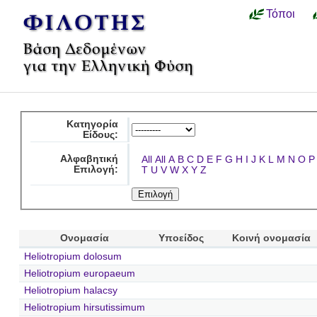
Τόποι
Κατηγορία
Είδους:
Αλφαβητική
All
All
A
B
C
D
E
F
G
H
I
J
K
L
M
N
O
P
Επιλογή:
T
U
V
W
X
Y
Z
Ονομασία
Υποείδος
Κοινή ονομασία
Heliotropium dolosum
Heliotropium europaeum
Heliotropium halacsy
Heliotropium hirsutissimum