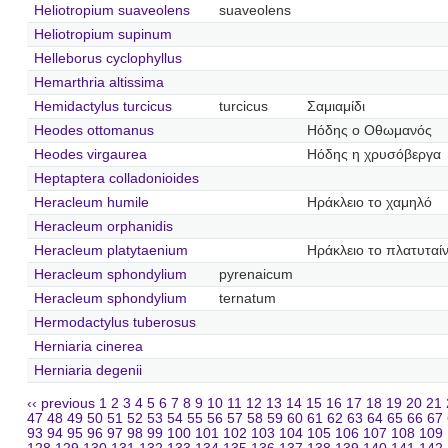
Heliotropium suaveolens
suaveolens
Heliotropium supinum
Helleborus cyclophyllus
Hemarthria altissima
Hemidactylus turcicus
turcicus
Σαμιαμίδι
Heodes ottomanus
Ηόδης ο Οθωμανός
Heodes virgaurea
Ηόδης η χρυσόβεργα
Heptaptera colladonioides
Heracleum humile
Ηράκλειο το χαμηλό
Heracleum orphanidis
Heracleum platytaenium
Ηράκλειο το πλατυταίν
Heracleum sphondylium
pyrenaicum
Heracleum sphondylium
ternatum
Hermodactylus tuberosus
Herniaria cinerea
Herniaria degenii
‹‹ previous
1
2
3
4
5
6
7
8
9
10
11
12
13
14
15
16
17
18
19
20
21
47
48
49
50
51
52
53
54
55
56
57
58
59
60
61
62
63
64
65
66
67
93
94
95
96
97
98
99
100
101
102
103
104
105
106
107
108
109