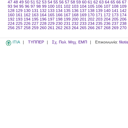
47
48
49
50
51
52
53
54
55
56
57
58
59
60
61
62
63
64
65
66
67
93
94
95
96
97
98
99
100
101
102
103
104
105
106
107
108
109
128
129
130
131
132
133
134
135
136
137
138
139
140
141
142
160
161
162
163
164
165
166
167
168
169
170
171
172
173
174
192
193
194
195
196
197
198
199
200
201
202
203
204
205
206
224
225
226
227
228
229
230
231
232
233
234
235
236
237
238
256
257
258
259
260
261
262
263
264
265
266
267
268
269
270
ITIA
ΤΥΠΠΕΡ
Σχ. Πολ. Μηχ. ΕΜΠ
Επικοινωνία:
filot