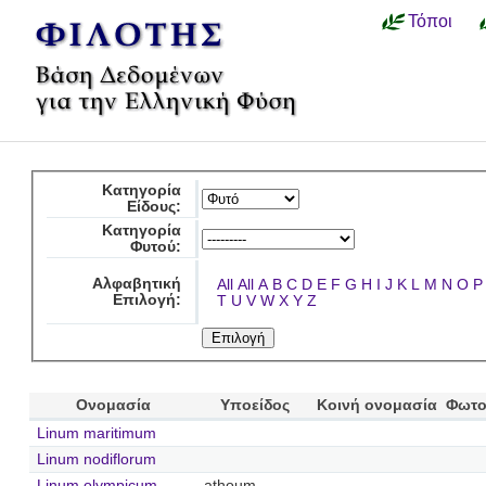
Τόποι
Κατηγορία
Είδους:
Κατηγορία
Φυτού:
Αλφαβητική
All
All
A
B
C
D
E
F
G
H
I
J
K
L
M
N
O
P
Επιλογή:
T
U
V
W
X
Y
Z
Ονομασία
Υποείδος
Κοινή ονομασία
Φωτο
Linum maritimum
Linum nodiflorum
Linum olympicum
athoum