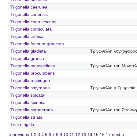
Trigonella caerulea
Trigonella cariensis
Trigonella coerulescens
Trigonella corniculata
Trigonella cretica
Trigonella foenum-graecum
Trigonella gladiata
Τριγωνέλλη λογχοφόρο
Trigonella graeca
Trigonella monspeliaca
Τριγωνέλλη του Μονπελ
Trigonella procumbens
Trigonella rechingeri
Trigonella smyrnaea
Τριγωνέλλη η Σμυρναία
Trigonella spicata
Trigonella spinosa
Trigonella sprunerana
Τριγωνέλλη του Σπούνε
Trigonella striata
Trinia frigida
‹‹ previous
1
2
3
4
5
6
7
8
9
10
11
12
13
14
15
16
17
next ››