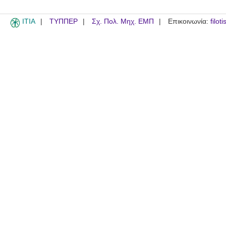
ITIA
ΤΥΠΠΕΡ
Σχ. Πολ. Μηχ. ΕΜΠ
Επικοινωνία:
filot