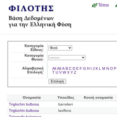
Τόποι
Κατηγορία
Είδους:
Κατηγορία
Φυτού:
Αλφαβητική
All
All
A
B
C
D
E
F
G
H
I
J
K
L
M
N
O
P
Επιλογή:
T
U
V
W
X
Y
Z
Ονομασία
Υποείδος
Κοινή ονομασία
Triglochin bulbosa
barrelieri
Triglochin bulbosa
laxiflora
Trigonella balansae