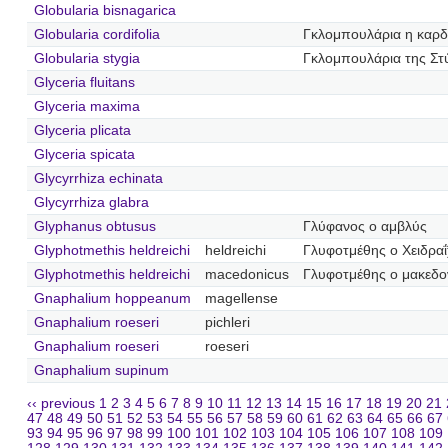
Globularia bisnagarica
Globularia cordifolia
Γκλομπουλάρια η καρδ
Globularia stygia
Γκλομπουλάρια της Στ
Glyceria fluitans
Glyceria maxima
Glyceria plicata
Glyceria spicata
Glycyrrhiza echinata
Glycyrrhiza glabra
Glyphanus obtusus
Γλύφανος ο αμβλύς
Glyphotmethis heldreichi
heldreichi
Γλυφοτμέθης ο Χειδραΐ
Glyphotmethis heldreichi
macedonicus
Γλυφοτμέθης ο μακεδο
Gnaphalium hoppeanum
magellense
Gnaphalium roeseri
pichleri
Gnaphalium roeseri
roeseri
Gnaphalium supinum
‹‹ previous
1
2
3
4
5
6
7
8
9
10
11
12
13
14
15
16
17
18
19
20
21
47
48
49
50
51
52
53
54
55
56
57
58
59
60
61
62
63
64
65
66
67
93
94
95
96
97
98
99
100
101
102
103
104
105
106
107
108
109