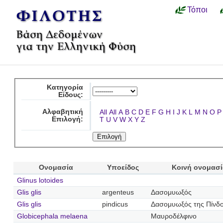
Τόποι
Κατηγορία
Είδους:
Αλφαβητική
All
All
A
B
C
D
E
F
G
H
I
J
K
L
M
N
O
P
Επιλογή:
T
U
V
W
X
Y
Z
Ονομασία
Υποείδος
Κοινή ονομασ
Glinus lotoides
Glis glis
argenteus
Δασομυωξός
Glis glis
pindicus
Δασομυωξός της Πίνδ
Globicephala melaena
Μαυροδέλφινο