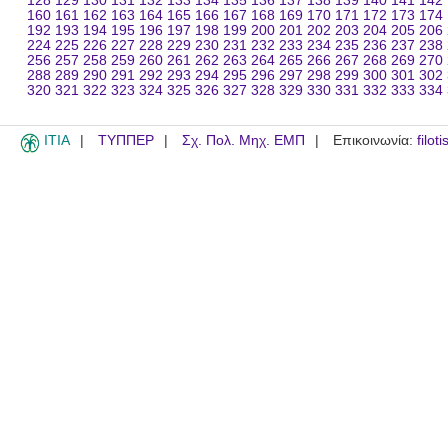
128
129
130
131
132
133
134
135
136
137
138
139
140
141
142
160
161
162
163
164
165
166
167
168
169
170
171
172
173
174
192
193
194
195
196
197
198
199
200
201
202
203
204
205
206
224
225
226
227
228
229
230
231
232
233
234
235
236
237
238
256
257
258
259
260
261
262
263
264
265
266
267
268
269
270
288
289
290
291
292
293
294
295
296
297
298
299
300
301
302
320
321
322
323
324
325
326
327
328
329
330
331
332
333
334
ITIA
ΤΥΠΠΕΡ
Σχ. Πολ. Μηχ. ΕΜΠ
Επικοινωνία:
filot