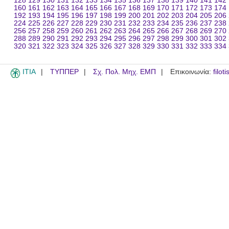
128
129
130
131
132
133
134
135
136
137
138
139
140
141
142
160
161
162
163
164
165
166
167
168
169
170
171
172
173
174
192
193
194
195
196
197
198
199
200
201
202
203
204
205
206
224
225
226
227
228
229
230
231
232
233
234
235
236
237
238
256
257
258
259
260
261
262
263
264
265
266
267
268
269
270
288
289
290
291
292
293
294
295
296
297
298
299
300
301
302
320
321
322
323
324
325
326
327
328
329
330
331
332
333
334
ITIA
ΤΥΠΠΕΡ
Σχ. Πολ. Μηχ. ΕΜΠ
Επικοινωνία:
filot