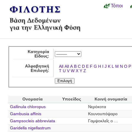
Τόποι
Κατηγορία
Είδους:
Αλφαβητική
All
All
A
B
C
D
E
F
G
H
I
J
K
L
M
N
O
P
Επιλογή:
T
U
V
W
X
Y
Z
Ονομασία
Υποείδος
Κοινή ονομασία
Gallinula chloropus
Νερόκοτα
Gambusia affinis
Κουνουπόψαρο
Gampsocleis abbreviata
Γαμψοκλεΐς ο …
Garidella nigellastrum