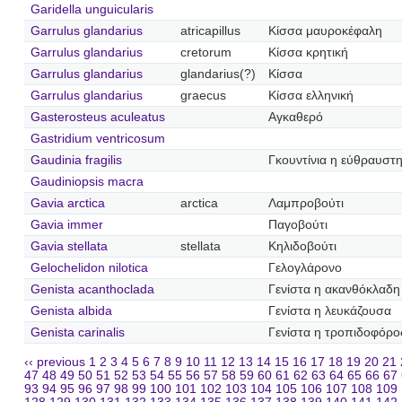
Garidella unguicularis
Garrulus glandarius
atricapillus
Κίσσα μαυροκέφαλη
Garrulus glandarius
cretorum
Κίσσα κρητική
Garrulus glandarius
glandarius(?)
Κίσσα
Garrulus glandarius
graecus
Κίσσα ελληνική
Gasterosteus aculeatus
Αγκαθερό
Gastridium ventricosum
Gaudinia fragilis
Γκουντίνια η εύθραυστ
Gaudiniopsis macra
Gavia arctica
arctica
Λαμπροβούτι
Gavia immer
Παγοβούτι
Gavia stellata
stellata
Κηλιδοβούτι
Gelochelidon nilotica
Γελογλάρονο
Genista acanthoclada
Γενίστα η ακανθόκλαδη
Genista albida
Γενίστα η λευκάζουσα
Genista carinalis
Γενίστα η τροπιδοφόρο
‹‹ previous
1
2
3
4
5
6
7
8
9
10
11
12
13
14
15
16
17
18
19
20
21
47
48
49
50
51
52
53
54
55
56
57
58
59
60
61
62
63
64
65
66
67
93
94
95
96
97
98
99
100
101
102
103
104
105
106
107
108
109