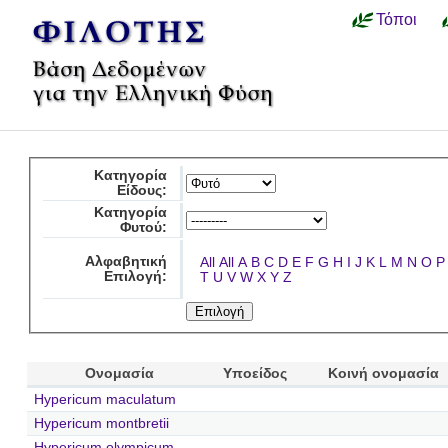
Τόποι
Κατηγορία
Είδους:
Κατηγορία
Φυτού:
Αλφαβητική
All
All
A
B
C
D
E
F
G
H
I
J
K
L
M
N
O
P
Επιλογή:
T
U
V
W
X
Y
Z
Ονομασία
Υποείδος
Κοινή ονομασία
Hypericum maculatum
Hypericum montbretii
Hypericum olympicum