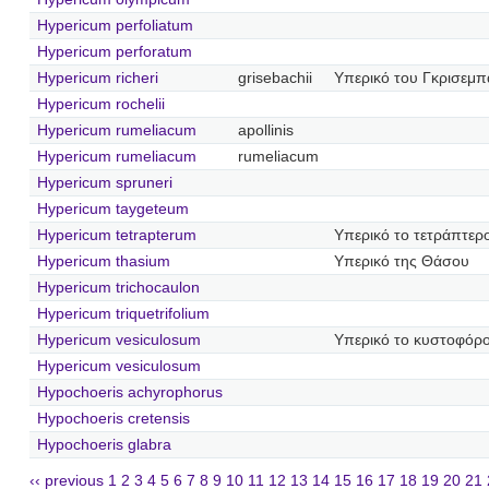
Hypericum perfoliatum
Hypericum perforatum
Hypericum richeri
grisebachii
Υπερικό του Γκρισεμπ
Hypericum rochelii
Hypericum rumeliacum
apollinis
Hypericum rumeliacum
rumeliacum
Hypericum spruneri
Hypericum taygeteum
Hypericum tetrapterum
Υπερικό το τετράπτερ
Hypericum thasium
Υπερικό της Θάσου
Hypericum trichocaulon
Hypericum triquetrifolium
Hypericum vesiculosum
Υπερικό το κυστοφόρ
Hypericum vesiculosum
Hypochoeris achyrophorus
Hypochoeris cretensis
Hypochoeris glabra
‹‹ previous
1
2
3
4
5
6
7
8
9
10
11
12
13
14
15
16
17
18
19
20
21