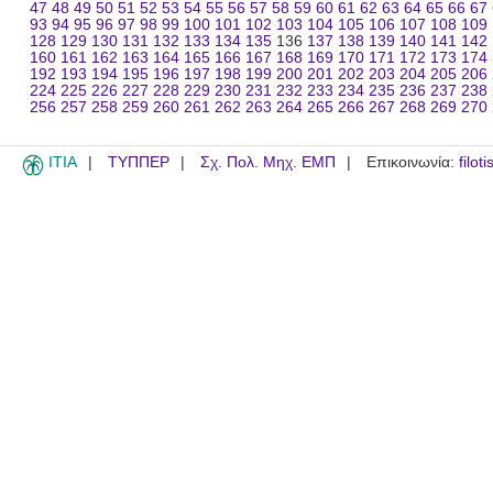
47
48
49
50
51
52
53
54
55
56
57
58
59
60
61
62
63
64
65
66
67
93
94
95
96
97
98
99
100
101
102
103
104
105
106
107
108
109
128
129
130
131
132
133
134
135
136
137
138
139
140
141
142
160
161
162
163
164
165
166
167
168
169
170
171
172
173
174
192
193
194
195
196
197
198
199
200
201
202
203
204
205
206
224
225
226
227
228
229
230
231
232
233
234
235
236
237
238
256
257
258
259
260
261
262
263
264
265
266
267
268
269
270
ITIA
ΤΥΠΠΕΡ
Σχ. Πολ. Μηχ. ΕΜΠ
Επικοινωνία:
filot