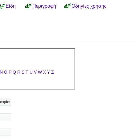
Είδη
Περιγραφή
Οδηγίες χρήσης
N
O
P
Q
R
S
T
U
V
W
X
Y
Z
αφία