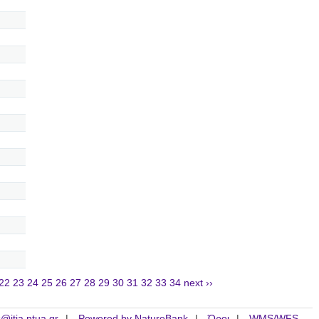
22
23
24
25
26
27
28
29
30
31
32
33
34
next ››
is@itia.ntua.gr
Powered by NatureBank
Όροι
WMS/WFS