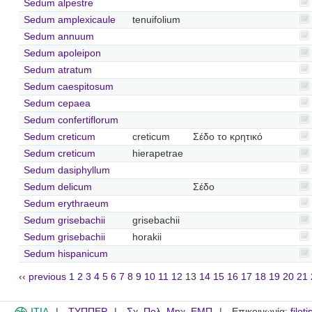
Sedum alpestre
Sedum amplexicaule
tenuifolium
Sedum annuum
Sedum apoleipon
Sedum atratum
Sedum caespitosum
Sedum cepaea
Sedum confertiflorum
Sedum creticum
creticum
Σέδο το κρητικό
Sedum creticum
hierapetrae
Sedum dasiphyllum
Sedum delicum
Σέδο
Sedum erythraeum
Sedum grisebachii
grisebachii
Sedum grisebachii
horakii
Sedum hispanicum
‹‹ previous
1
2
3
4
5
6
7
8
9
10
11
12
13
14
15
16
17
18
19
20
21
ITIA
ΤΥΠΠΕΡ
Σχ. Πολ. Μηχ. ΕΜΠ
Επικοινωνία:
filot