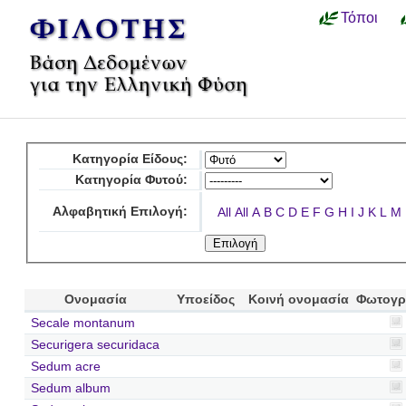
Τόποι
Κατηγορία Είδους:
Κατηγορία Φυτού:
Αλφαβητική Επιλογή:
All
All
A
B
C
D
E
F
G
H
I
J
K
L
M
Ονομασία
Υποείδος
Κοινή ονομασία
Φωτογρ
Secale montanum
Securigera securidaca
Sedum acre
Sedum album