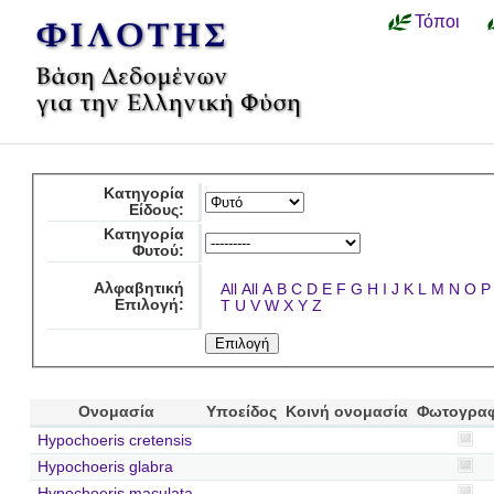
Τόποι
Κατηγορία
Είδους:
Κατηγορία
Φυτού:
Αλφαβητική
All
All
A
B
C
D
E
F
G
H
I
J
K
L
M
N
O
P
Επιλογή:
T
U
V
W
X
Y
Z
Ονομασία
Υποείδος
Κοινή ονομασία
Φωτογραφ
Hypochoeris cretensis
Hypochoeris glabra
Hypochoeris maculata