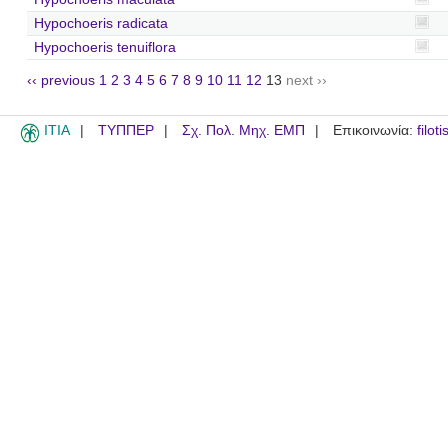
Hypochoeris radicata
Hypochoeris tenuiflora
‹‹ previous
1
2
3
4
5
6
7
8
9
10
11
12
13
next ››
ITIA
ΤΥΠΠΕΡ
Σχ. Πολ. Μηχ. ΕΜΠ
Επικοινωνία:
filot