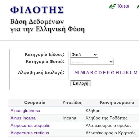
Τόποι
Κατηγορία Είδους:
Κατηγορία Φυτού:
Αλφαβητική Επιλογή:
All
All
A
B
C
D
E
F
G
H
I
J
K
L
M
Ονομασία
Υποείδος
Κοινή ονομασία
Alnus glutinosa
Κλήθρο
Alnus incana
incana
Κλήθρο της Ροδόπης
Alopecurus aequalis
Αλοπεκούρος ο ομαλός
Alopecurus creticus
Αλωπέκουρος ο Κρητικός