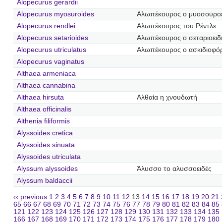
Alopecurus gerardii
Alopecurus myosuroides
Αλωπέκουρος ο μυοσουρο
Alopecurus rendlei
Αλωπέκουρος του Ρέντλε
Alopecurus setarioides
Αλωπέκουρος ο σεταριοειδ
Alopecurus utriculatus
Αλωπέκουρος ο ασκιδιοφό
Alopecurus vaginatus
Althaea armeniaca
Althaea cannabina
Althaea hirsuta
Αλθαία η χνουδωτή
Althaea officinalis
Althenia filiformis
Alyssoides cretica
Alyssoides sinuata
Alyssoides utriculata
Alyssum alyssoides
Άλυσσο το αλυσσοειδές
Alyssum baldaccii
‹‹ previous
1
2
3
4
5
6
7
8
9
10
11
12
13
14
15
16
17
18
19
20
21
65
66
67
68
69
70
71
72
73
74
75
76
77
78
79
80
81
82
83
84
85
121
122
123
124
125
126
127
128
129
130
131
132
133
134
135
166
167
168
169
170
171
172
173
174
175
176
177
178
179
180