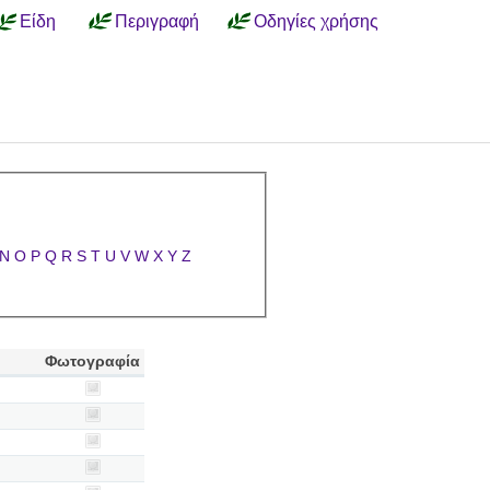
Είδη
Περιγραφή
Οδηγίες χρήσης
N
O
P
Q
R
S
T
U
V
W
X
Y
Z
Φωτογραφία