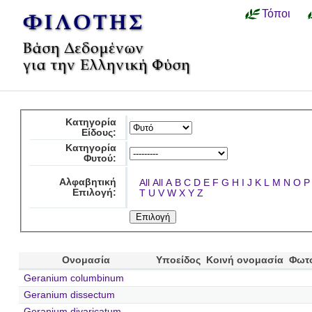
Τόποι
Κατηγορία
Είδους:
Κατηγορία
Φυτού:
Αλφαβητική
All
All
A
B
C
D
E
F
G
H
I
J
K
L
M
N
O
P
Επιλογή:
T
U
V
W
X
Y
Z
Ονομασία
Υποείδος
Κοινή ονομασία
Φωτ
Geranium columbinum
Geranium dissectum
Geranium divaricatum