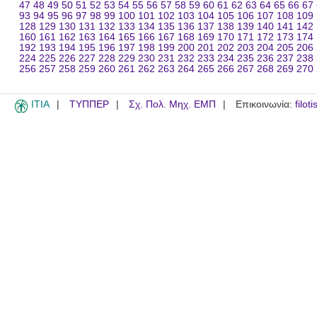
47
48
49
50
51
52
53
54
55
56
57
58
59
60
61
62
63
64
65
66
67
93
94
95
96
97
98
99
100
101
102
103
104
105
106
107
108
109
128
129
130
131
132
133
134
135
136
137
138
139
140
141
142
160
161
162
163
164
165
166
167
168
169
170
171
172
173
174
192
193
194
195
196
197
198
199
200
201
202
203
204
205
206
224
225
226
227
228
229
230
231
232
233
234
235
236
237
238
256
257
258
259
260
261
262
263
264
265
266
267
268
269
270
ITIA
ΤΥΠΠΕΡ
Σχ. Πολ. Μηχ. ΕΜΠ
Επικοινωνία:
filot